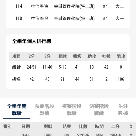
歷屆冠軍
歷屆冠軍
114
中信學院
金融管理學院(學士班)
#4
大二
113
中信學院
金融管理學院(學士班)
#4
大一
歷屆個人獎得主
歷屆個人獎得主
歷史數據排行
歷史數據排行
全學年個人排行榜
項目
2分
3分
罰球
籃板
助攻
抄截
阻攻
得
統計
24-51
11-46
5-13
41
13
42
0
8
排名
42
45
91
44
51
2
106
3
全學年度
預賽階段
複賽階段
決賽階段
生涯
戰績
戰績
戰績
戰績
數據
賽別
日期
對戰
結果
比數
時間
二分
%
Date
OPP
RS
SCORE
MIN
2PM-A
%