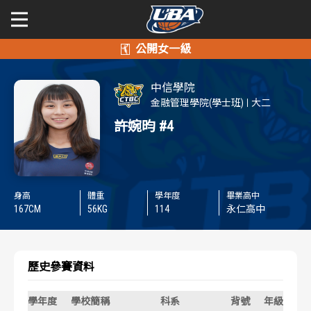
學年度
學年度
關於富邦人壽UBA
中信學院
賽事資訊
賽事資訊
公開男一級
金融管理學院(學士班)
大二
許婉昀
#4
公開女一級
賽程表
賽程表
二級與一般組
戰績排行
戰績排行
身高
體重
學年度
畢業高中
新聞
167
CM
56
KG
114
永仁高中
球隊資訊
球隊資訊
選手資訊
選手資訊
歷史參賽資料
數據統計
數據統計
學年度
學校簡稱
科系
背號
年級