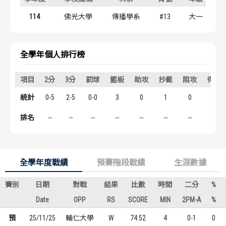
歷屆冠軍
歷屆冠軍
114
佛光大學
傳播學系
#13
大一
歷屆個人獎得主
歷屆個人獎得主
全學年個人排行榜
歷史數據排行
歷史數據排行
項目
2分
3分
罰球
籃板
助攻
抄截
阻攻
得分
統計
0-5
2-5
0-0
3
0
1
0
6
排名
--
--
--
--
--
--
--
--
全學年度戰績
預賽階段戰績
生涯數據
賽別
日期
對戰
結果
比數
時間
二分
%
Date
OPP
RS
SCORE
MIN
2PM-A
%
預
25/11/25
輔仁大學
W
74:52
4
0-1
0