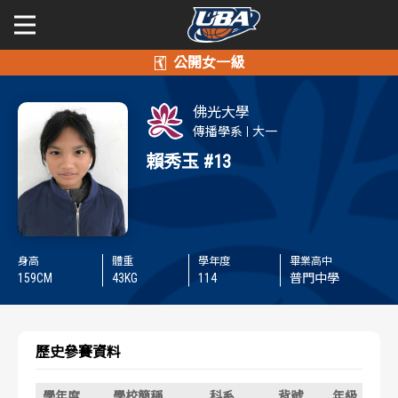
學年度
學年度
關於富邦人壽UBA
佛光大學
賽事資訊
賽事資訊
公開男一級
傳播學系
大一
賴秀玉
#13
公開女一級
賽程表
賽程表
二級與一般組
戰績排行
戰績排行
身高
體重
學年度
畢業高中
新聞
球隊資訊
球隊資訊
159
CM
43
KG
114
普門中學
選手資訊
選手資訊
歷史參賽資料
數據統計
數據統計
學年度
學校簡稱
科系
背號
年級