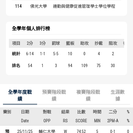
歷屆冠軍
歷屆冠軍
114
佛光大學
運動與健康促進管理學士學位學程
#8
歷屆個人獎得主
歷屆個人獎得主
全學年個人排行榜
歷史數據排行
歷史數據排行
項目
2分
3分
罰球
籃板
助攻
抄截
阻攻
得分
統計
6-14
1-1
5-5
10
0
4
2
20
排名
54
1
3
94
109
75
30
92
全學年度戰
預賽階段戰
複賽階段戰
生涯數
績
績
績
據
賽別
日期
對戰
結果
比數
時間
二分
%
Date
OPP
RS
SCORE
MIN
2PM-A
%
預
25/11/25
輔仁大學
W
74:52
5
0-1
0