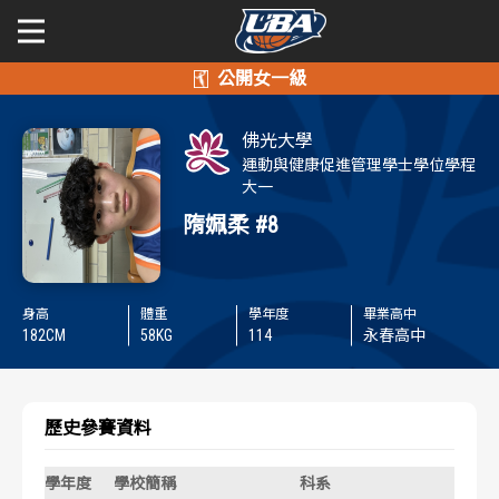
學年度
學年度
關於富邦人壽UBA
佛光大學
賽事資訊
賽事資訊
公開男一級
運動與健康促進管理學士學位學程
大一
公開女一級
賽程表
賽程表
隋姵柔
#8
二級與一般組
戰績排行
戰績排行
身高
體重
學年度
畢業高中
新聞
182
CM
58
KG
114
永春高中
球隊資訊
球隊資訊
選手資訊
選手資訊
歷史參賽資料
數據統計
數據統計
學年度
學校簡稱
科系
背號