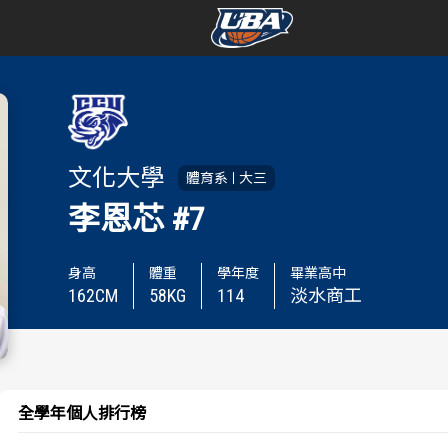
學年度
學年度
賽事資訊
賽事資訊
文化大學
體育系
大三
賽程表
賽程表
李恩芯
#7
戰績排行
戰績排行
身高
體重
學年度
畢業高中
162
CM
58
KG
114
淡水商工
球隊資訊
球隊資訊
選手資訊
選手資訊
數據統計
數據統計
全學年個人排行榜