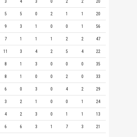
3
4
3
0
2
2
20
5
5
0
2
1
1
20
9
3
1
0
0
1
56
7
1
1
1
2
2
47
11
3
4
2
5
4
22
8
1
3
0
0
0
35
8
1
0
0
2
0
33
6
0
3
0
4
2
29
3
2
1
0
0
1
24
4
2
3
0
1
1
13
6
6
3
1
7
3
21