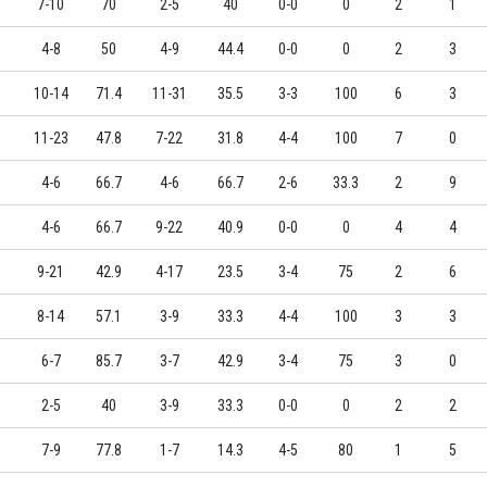
7-10
70
2-5
40
0-0
0
2
1
4-8
50
4-9
44.4
0-0
0
2
3
10-14
71.4
11-31
35.5
3-3
100
6
3
11-23
47.8
7-22
31.8
4-4
100
7
0
4-6
66.7
4-6
66.7
2-6
33.3
2
9
4-6
66.7
9-22
40.9
0-0
0
4
4
9-21
42.9
4-17
23.5
3-4
75
2
6
8-14
57.1
3-9
33.3
4-4
100
3
3
6-7
85.7
3-7
42.9
3-4
75
3
0
2-5
40
3-9
33.3
0-0
0
2
2
7-9
77.8
1-7
14.3
4-5
80
1
5