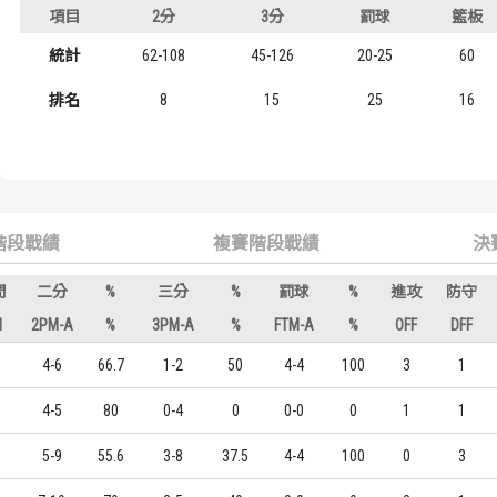
項目
2分
3分
罰球
籃板
歷屆冠軍
歷屆冠軍
統計
62-108
45-126
20-25
60
歷屆個人獎得主
歷屆個人獎得主
排名
8
15
25
16
歷史數據排行
歷史數據排行
階段戰績
複賽階段戰績
決
間
二分
%
三分
%
罰球
%
進攻
防守
N
2PM-A
%
3PM-A
%
FTM-A
%
OFF
DFF
4-6
66.7
1-2
50
4-4
100
3
1
4-5
80
0-4
0
0-0
0
1
1
5-9
55.6
3-8
37.5
4-4
100
0
3