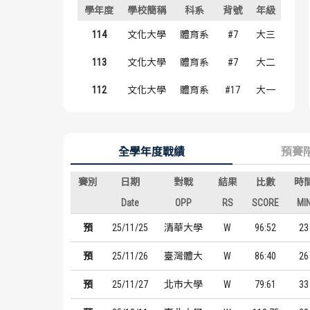
學年度
學校簡稱
科系
背號
年級
114
文化大學
體育系
#7
大三
113
文化大學
體育系
#7
大二
112
文化大學
體育系
#17
大一
全學年度戰績
預賽
賽別
日期
對戰
結果
比數
時
Date
OPP
RS
SCORE
MI
預
25/11/25
清華大學
W
96:52
23
預
25/11/26
臺灣體大
W
86:40
26
預
25/11/27
北市大學
W
79:61
33