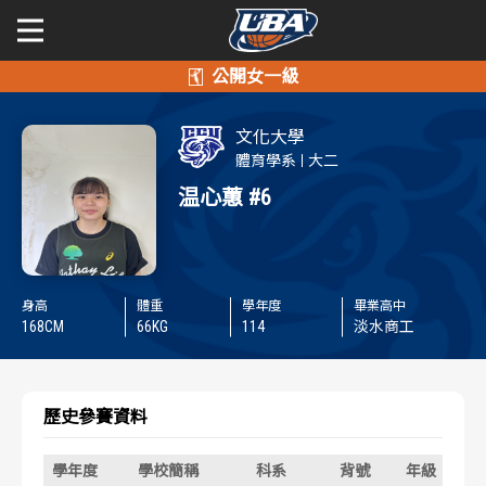
學年度
學年度
關於富邦人壽UBA
文化大學
賽事資訊
賽事資訊
公開男一級
體育學系
大二
温心蕙
#6
公開女一級
賽程表
賽程表
二級與一般組
戰績排行
戰績排行
身高
體重
學年度
畢業高中
新聞
168
CM
66
KG
114
淡水商工
球隊資訊
球隊資訊
選手資訊
選手資訊
歷史參賽資料
數據統計
數據統計
學年度
學校簡稱
科系
背號
年級