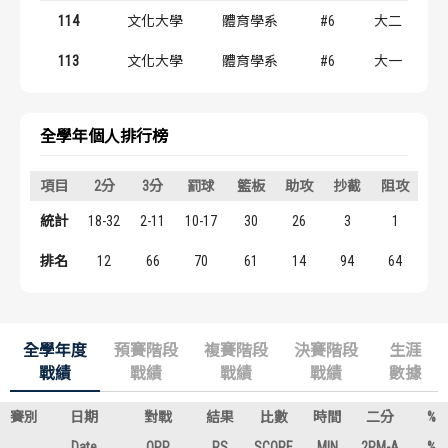
歷屆冠軍
歷屆冠軍
114
文化大學
體育學系
#6
大二
113
文化大學
體育學系
#6
大一
歷屆個人獎得主
歷屆個人獎得主
歷史數據排行
歷史數據排行
全學年個人排行榜
項目
2分
3分
罰球
籃板
助攻
抄截
阻攻
得
統計
18-32
2-11
10-17
30
26
3
1
5
排名
12
66
70
61
14
94
64
6
全學年度
預賽階段
複賽階段
決賽階段
生涯
戰績
戰績
戰績
戰績
數據
賽別
日期
對戰
結果
比數
時間
二分
%
Date
OPP
RS
SCORE
MIN
2PM-A
%