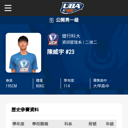
學年度
學年度
關於富邦人壽UBA
健行科大
賽事資訊
賽事資訊
公開男一級
資訊管理系
二技二
陳威宇
#23
公開女一級
賽程表
賽程表
二級與一般組
戰績排行
戰績排行
身高
體重
學年度
畢業高中
新聞
195
CM
80
KG
114
大甲高中
球隊資訊
球隊資訊
選手資訊
選手資訊
歷史參賽資料
數據統計
數據統計
學年度
學校簡稱
科系
背號
年級