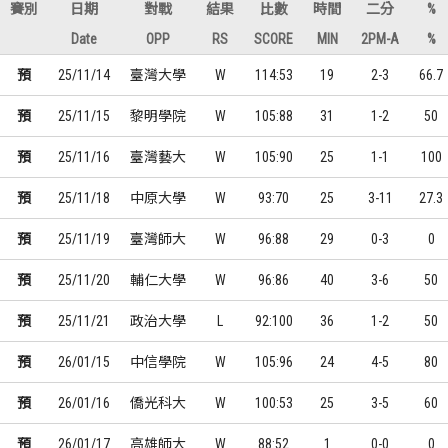
賽別
日期
對戰
結果
比數
時間
二分
%
Date
OPP
RS
SCORE
MIN
2PM-A
%
預
25/11/14
臺灣大學
W
114:53
19
2-3
66.7
預
25/11/15
黎明學院
W
105:88
31
1-2
50
預
25/11/16
臺灣藝大
W
105:90
25
1-1
100
預
25/11/18
中原大學
W
93:70
25
3-11
27.3
預
25/11/19
臺灣師大
W
96:88
29
0-3
0
預
25/11/20
輔仁大學
W
96:86
40
3-6
50
預
25/11/21
政治大學
L
92:100
36
1-2
50
預
26/01/15
中信學院
W
105:96
24
4-5
80
預
26/01/16
僑光科大
W
100:53
25
3-5
60
預
26/01/17
高雄師大
W
88:52
1
0-0
0