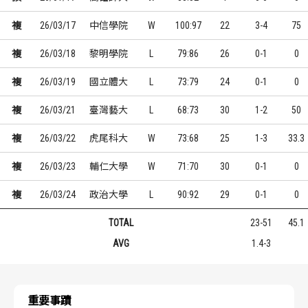
複
26/03/17
中信學院
W
100:97
22
3-4
75
複
26/03/18
黎明學院
L
79:86
26
0-1
0
複
26/03/19
國立體大
L
73:79
24
0-1
0
複
26/03/21
臺灣藝大
L
68:73
30
1-2
50
複
26/03/22
虎尾科大
W
73:68
25
1-3
33.3
複
26/03/23
輔仁大學
W
71:70
30
0-1
0
複
26/03/24
政治大學
L
90:92
29
0-1
0
TOTAL
23-51
45.1
AVG
1.4-3
重要事蹟