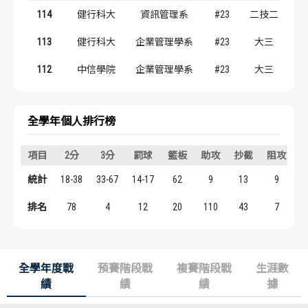
歷屆冠軍
歷屆冠軍
114
健行科大
資訊管理系
#23
二技二
113
健行科大
企業管理學系
#23
大三
歷屆個人獎得主
歷屆個人獎得主
112
中信學院
企業管理學系
#23
大三
歷史數據排行
歷史數據排行
全學年個人排行榜
項目
2分
3分
罰球
籃板
助攻
抄截
阻攻
統計
18-38
33-67
14-17
62
9
13
9
1
排名
78
4
12
20
110
43
7
全學年度戰
預賽階段戰
複賽階段戰
生涯數
績
績
績
據