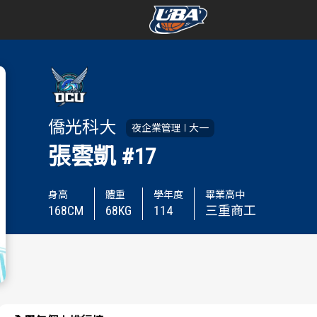
學年度
學年度
賽事資訊
賽事資訊
僑光科大
夜企業管理
大一
賽程表
賽程表
張雲凱
#17
戰績排行
戰績排行
身高
體重
學年度
畢業高中
168
CM
68
KG
114
三重商工
球隊資訊
球隊資訊
選手資訊
選手資訊
數據統計
數據統計