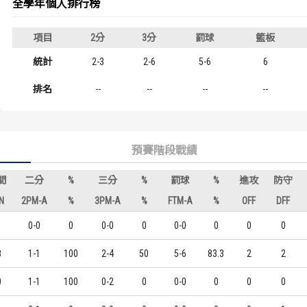
全學年個人排行榜
歷屆冠軍
歷屆冠軍
項目
2分
3分
罰球
籃板
歷屆個人獎得主
歷屆個人獎得主
統計
2-3
2-6
5-6
6
歷史數據排行
歷史數據排行
排名
--
--
--
--
預賽階段戰績
間
二分
%
三分
%
罰球
%
進攻
防守
N
2PM-A
%
3PM-A
%
FTM-A
%
OFF
DFF
0-0
0
0-0
0
0-0
0
0
0
8
1-1
100
2-4
50
5-6
83.3
2
2
0
1-1
100
0-2
0
0-0
0
0
0