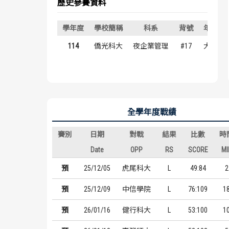
歷史參賽資料
學年度
學校簡稱
科系
背號
年級
114
僑光科大
夜企業管理
#17
大一
全學年度戰績
賽別
日期
對戰
結果
比數
時
Date
OPP
RS
SCORE
MI
預
25/12/05
虎尾科大
L
49:84
2
預
25/12/09
中信學院
L
76:109
1
預
26/01/16
健行科大
L
53:100
1