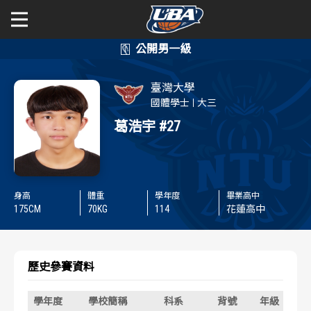
學年度
學年度
關於富邦人壽UBA
臺灣大學
賽事資訊
賽事資訊
公開男一級
國體學士
大三
葛浩宇
#27
公開女一級
賽程表
賽程表
二級與一般組
戰績排行
戰績排行
身高
體重
學年度
畢業高中
新聞
175
CM
70
KG
114
花蓮高中
球隊資訊
球隊資訊
選手資訊
選手資訊
歷史參賽資料
數據統計
數據統計
學年度
學校簡稱
科系
背號
年級