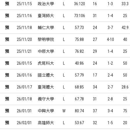
預
25/11/15
政治大學
L
36:120
16
1-3
33.3
預
25/11/16
臺灣師大
L
73:106
31
1-4
25
預
25/11/18
輔仁大學
L
57:73
24
3-7
42.9
預
25/11/20
黎明學院
L
75:88
27
4-10
40
預
25/11/21
中原大學
L
76:82
29
1-4
25
預
26/01/15
虎尾科大
L
40:86
24
1-2
50
預
26/01/16
國立體大
L
57:79
17
2-4
50
預
26/01/17
臺灣體大
L
68:85
34
2-7
28.6
預
26/01/18
義守大學
L
67:78
31
2-8
25
預
26/01/31
中興大學
W
80:74
37
3-4
75
預
26/02/01
高雄師大
L
53:67
32
1-5
20