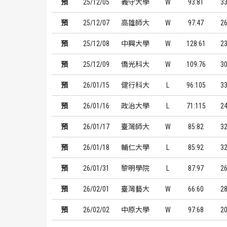
預
25/12/05
義守大學
W
93:81
3
預
25/12/07
高雄師大
W
97:47
2
預
25/12/08
中興大學
W
128:61
2
預
25/12/09
僑光科大
W
109:76
3
預
26/01/15
健行科大
L
96:105
3
預
26/01/16
政治大學
L
71:115
2
預
26/01/17
臺灣師大
W
85:82
3
預
26/01/18
輔仁大學
L
85:92
3
預
26/01/31
黎明學院
L
87:97
2
預
26/02/01
臺灣藝大
W
66:60
2
預
26/02/02
中原大學
W
97:68
2