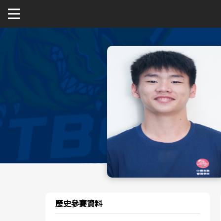
關於富邦人壽UBA
公開男一級
公開女一級
二級與一般組
新聞
歷史參賽資料