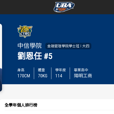
學年度
學年度
賽事資訊
賽事資訊
中信學院
金融管理學院學士班
大四
賽程表
賽程表
劉恩任
#5
戰績排行
戰績排行
身高
體重
學年度
畢業高中
170
CM
70
KG
114
陽明工商
球隊資訊
球隊資訊
選手資訊
選手資訊
數據統計
數據統計
全學年個人排行榜