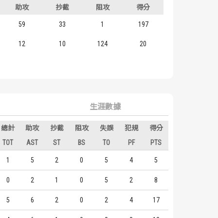
助攻
抄截
阻攻
得分
59
33
1
197
12
10
124
20
生涯數據
總計
助攻
抄截
阻攻
失誤
犯規
得分
TOT
AST
ST
BS
TO
PF
PTS
1
5
2
0
5
4
5
0
2
1
0
5
2
8
5
6
2
0
2
4
17