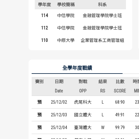
學年度
學校簡稱
科系
背號
114
中信學院
金融管理學院學士班
#5
112
中信學院
金融管理學院學士班
#5
110
中原大學
企業管理系工商管理組
#5
全學年度戰績
賽別
日期
對戰
結果
比數
時
Date
OPP
RS
SCORE
MI
預
25/12/02
虎尾科大
L
68:90
2
預
25/12/03
國立體大
L
49:91
2
預
25/12/04
臺灣體大
W
99:79
3