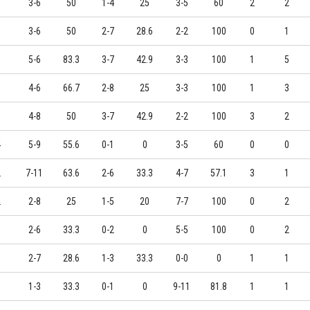
3
3-6
50
1-4
25
3-5
60
2
2
6
3-6
50
2-7
28.6
2-2
100
0
1
3
5-6
83.3
3-7
42.9
3-3
100
1
5
0
4-6
66.7
2-8
25
3-3
100
1
3
3
4-8
50
3-7
42.9
2-2
100
3
2
4
5-9
55.6
0-1
0
3-5
60
0
0
2
7-11
63.6
2-6
33.3
4-7
57.1
3
1
2
2-8
25
1-5
20
7-7
100
0
2
6
2-6
33.3
0-2
0
5-5
100
0
2
8
2-7
28.6
1-3
33.3
0-0
0
1
1
0
1-3
33.3
0-1
0
9-11
81.8
1
1