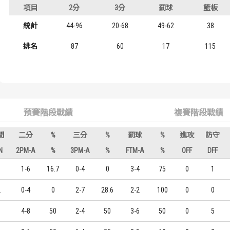
年級
項目
2分
3分
罰球
籃板
歷屆冠軍
歷屆冠軍
大四
統計
44-96
20-68
49-62
38
歷屆個人獎得主
歷屆個人獎得主
大二
排名
87
60
17
115
歷史數據排行
歷史數據排行
大一
預賽階段戰績
複賽階段戰績
間
二分
%
三分
%
罰球
%
進攻
防守
N
2PM-A
%
3PM-A
%
FTM-A
%
OFF
DFF
3
1-6
16.7
0-4
0
3-4
75
0
1
2
0-4
0
2-7
28.6
2-2
100
0
0
0
4-8
50
2-4
50
3-6
50
0
5