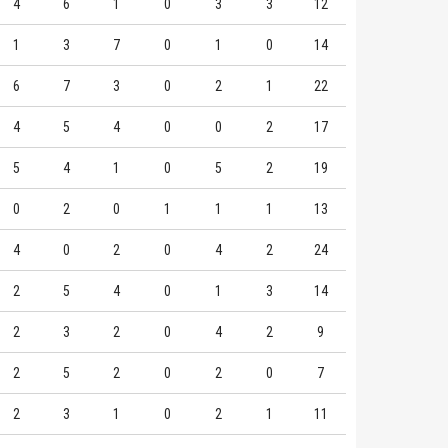
4
6
1
0
3
3
12
1
3
7
0
1
0
14
6
7
3
0
2
1
22
4
5
4
0
0
2
17
5
4
1
0
5
2
19
0
2
0
1
1
1
13
4
0
2
0
4
2
24
2
5
4
0
1
3
14
2
3
2
0
4
2
9
2
5
2
0
2
0
7
2
3
1
0
2
1
11