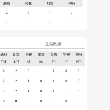
助攻
抄截
阻攻
得分
2
0
1
0
--
--
--
--
生涯數據
總計
助攻
抄截
阻攻
失誤
犯規
得分
TOT
AST
ST
BS
TO
PF
PTS
0
2
0
1
1
0
0
2
2
1
0
1
0
10
1
2
1
0
1
1
5
0
0
0
0
0
0
3