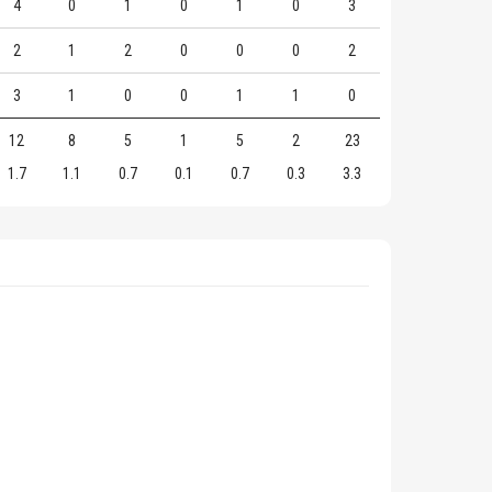
4
0
1
0
1
0
3
2
1
2
0
0
0
2
3
1
0
0
1
1
0
12
8
5
1
5
2
23
1.7
1.1
0.7
0.1
0.7
0.3
3.3