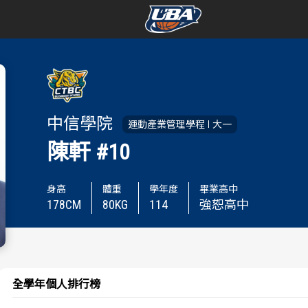
學年度
學年度
賽事資訊
賽事資訊
中信學院
運動產業管理學程
大一
賽程表
賽程表
陳軒
#10
戰績排行
戰績排行
身高
體重
學年度
畢業高中
178
CM
80
KG
114
強恕高中
球隊資訊
球隊資訊
選手資訊
選手資訊
數據統計
數據統計
全學年個人排行榜