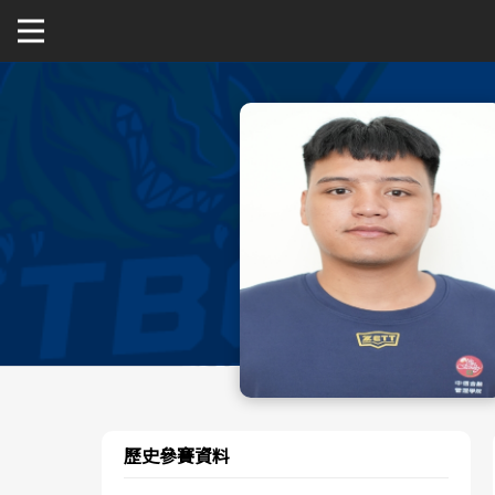
關於富邦人壽UBA
公開男一級
公開女一級
二級與一般組
新聞
歷史參賽資料