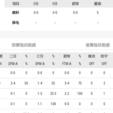
年級
項目
2分
3分
罰球
籃板
歷屆冠軍
歷屆冠軍
大一
統計
0-0
0-0
0-0
0
歷屆個人獎得主
歷屆個人獎得主
排名
--
--
--
--
歷史數據排行
歷史數據排行
預賽階段戰績
複賽階段戰績
間
二分
%
三分
%
罰球
%
進攻
防守
N
2PM-A
%
3PM-A
%
FTM-A
%
OFF
DFF
0-0
0
0-0
0
0-0
0
0
0
0
2-4
50
1-4
25
3-4
75
0
2
0-1
0
1-3
33.3
2-2
100
0
1
0-1
0
1-1
100
0-0
0
0
0