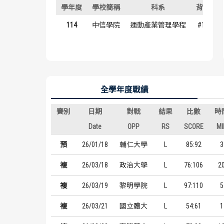
學年度
學校簡稱
科系
背號
114
中信學院
運動產業管理學程
#10
全學年度戰績
賽別
日期
對戰
結果
比數
時
Date
OPP
RS
SCORE
MI
預
26/01/18
輔仁大學
L
85:92
3
複
26/03/18
政治大學
L
76:106
2
複
26/03/19
黎明學院
L
97:110
5
複
26/03/21
國立體大
L
54:61
1