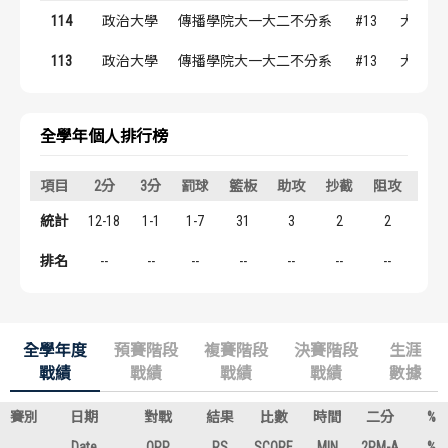
歷屆冠軍
歷屆冠軍
114
政治大學
傳播學院大一大二不分系
#13
大二
113
政治大學
傳播學院大一大二不分系
#13
大一
歷屆個人獎得主
歷屆個人獎得主
歷史數據排行
歷史數據排行
全學年個人排行榜
項目
2分
3分
罰球
籃板
助攻
抄截
阻攻
得
統計
12-18
1-1
1-7
31
3
2
2
28
排名
--
--
--
--
--
--
--
--
全學年度
預賽階段
複賽階段
決賽階段
生涯
戰績
戰績
戰績
戰績
數據
賽別
日期
對戰
結果
比數
時間
二分
%
Date
OPP
RS
SCORE
MIN
2PM-A
%