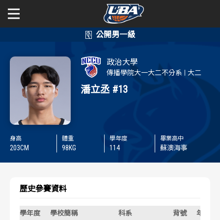
學年度
學年度
關於富邦人壽UBA
政治大學
賽事資訊
賽事資訊
公開男一級
傳播學院大一大二不分系
大二
潘立丞
#13
公開女一級
賽程表
賽程表
二級與一般組
戰績排行
戰績排行
身高
體重
學年度
畢業高中
新聞
203
CM
98
KG
114
蘇澳海事
球隊資訊
球隊資訊
選手資訊
選手資訊
歷史參賽資料
數據統計
數據統計
學年度
學校簡稱
科系
背號
年級