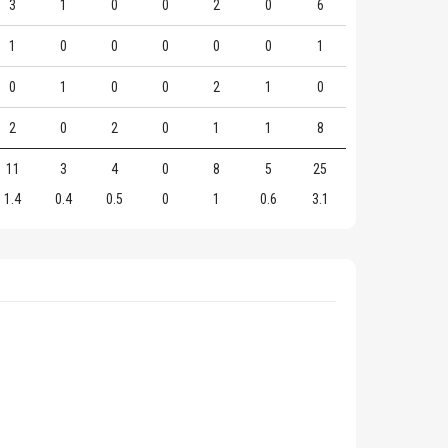
3
1
0
0
2
0
6
1
0
0
0
0
0
1
0
1
0
0
2
1
0
2
0
2
0
1
1
8
11
3
4
0
8
5
25
1.4
0.4
0.5
0
1
0.6
3.1