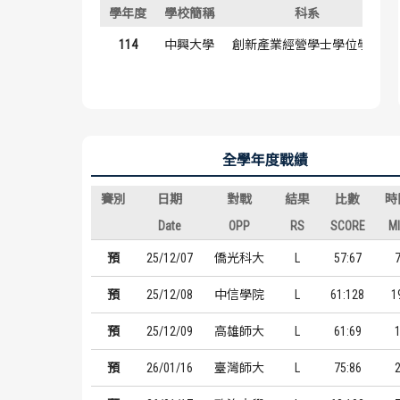
學年度
學校簡稱
科系
114
中興大學
創新產業經營學士學位學程
全學年度戰績
賽別
日期
對戰
結果
比數
時
Date
OPP
RS
SCORE
M
預
25/12/07
僑光科大
L
57:67
預
25/12/08
中信學院
L
61:128
1
預
25/12/09
高雄師大
L
61:69
預
26/01/16
臺灣師大
L
75:86