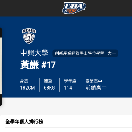
學年度
學年度
賽事資訊
賽事資訊
中興大學
創新產業經營學士學位學程
大一
賽程表
賽程表
黃謙
#17
戰績排行
戰績排行
身高
體重
學年度
畢業高中
182
CM
68
KG
114
前鎮高中
球隊資訊
球隊資訊
選手資訊
選手資訊
數據統計
數據統計
全學年個人排行榜