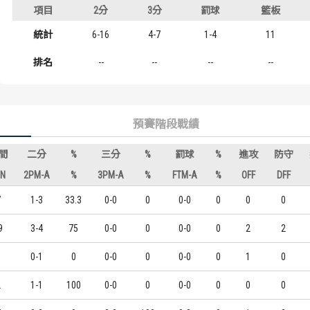
背號
項目
年級
2分
3分
罰球
籃板
歷屆冠軍
歷屆冠軍
#17
統計
大一
6-16
4-7
1-4
11
歷屆個人獎得主
歷屆個人獎得主
排名
--
--
--
--
歷史數據排行
歷史數據排行
預賽階段戰績
間
二分
%
三分
%
罰球
%
進攻
防守
IN
2PM-A
%
3PM-A
%
FTM-A
%
OFF
DFF
7
1-3
33.3
0-0
0
0-0
0
0
0
9
3-4
75
0-0
0
0-0
0
2
2
1
0-1
0
0-0
0
0-0
0
1
0
2
1-1
100
0-0
0
0-0
0
0
0