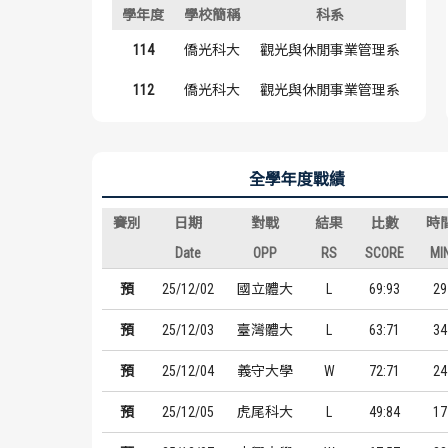
學年度
學校簡稱
科系
背號
114
僑光科大
觀光與休閒事業管理系
#49
112
僑光科大
觀光與休閒事業管理系
#49
全學年度戰績
賽別
日期
對戰
結果
比數
時
Date
OPP
RS
SCORE
MI
預
25/12/02
國立體大
L
69:93
29
預
25/12/03
臺灣體大
L
63:71
34
預
25/12/04
義守大學
W
72:71
24
預
25/12/05
虎尾科大
L
49:84
17