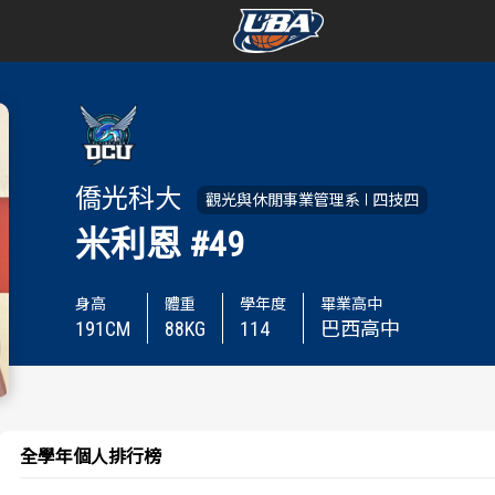
學年度
學年度
賽事資訊
賽事資訊
僑光科大
觀光與休閒事業管理系
四技四
賽程表
賽程表
米利恩
#49
戰績排行
戰績排行
身高
體重
學年度
畢業高中
191
CM
88
KG
114
巴西高中
球隊資訊
球隊資訊
選手資訊
選手資訊
數據統計
數據統計
全學年個人排行榜