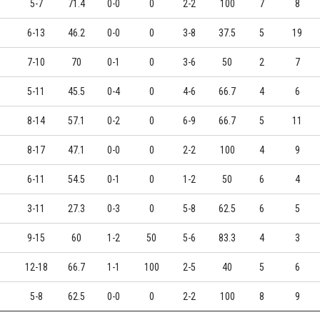
5-7
71.4
0-0
0
2-2
100
7
8
6-13
46.2
0-0
0
3-8
37.5
5
19
7-10
70
0-1
0
3-6
50
2
7
5-11
45.5
0-4
0
4-6
66.7
4
6
8-14
57.1
0-2
0
6-9
66.7
5
11
8-17
47.1
0-0
0
2-2
100
4
9
6-11
54.5
0-1
0
1-2
50
6
4
3-11
27.3
0-3
0
5-8
62.5
6
5
9-15
60
1-2
50
5-6
83.3
4
3
12-18
66.7
1-1
100
2-5
40
5
6
5-8
62.5
0-0
0
2-2
100
8
9