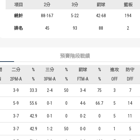
年級
項目
2分
3分
罰球
籃板
歷屆冠軍
歷屆冠軍
四技四
統計
88-167
5-22
42-68
194
歷屆個人獎得主
歷屆個人獎得主
四技二
排名
45
93
88
2
歷史數據排行
歷史數據排行
預賽階段戰績
間
二分
%
三分
%
罰球
%
進攻
防守
N
2PM-A
%
3PM-A
%
FTM-A
%
OFF
DFF
3-9
33.3
2-4
50
3-4
75
3
7
5-9
55.6
0-1
0
4-6
66.7
5
14
3-7
42.9
0-1
0
0-2
0
5
11
3-7
42.9
1-2
50
0-0
0
1
5