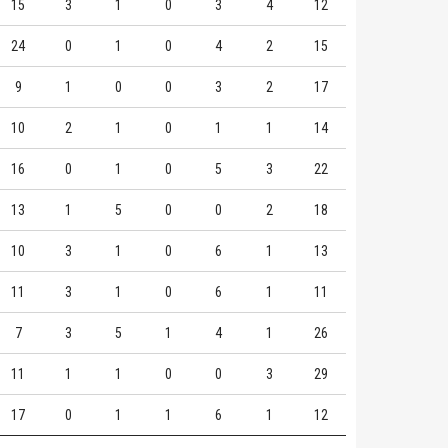
15
3
1
0
3
4
12
24
0
1
0
4
2
15
9
1
0
0
3
2
17
10
2
1
0
1
1
14
16
0
1
0
5
3
22
13
1
5
0
0
2
18
10
3
1
0
6
1
13
11
3
1
0
6
1
11
7
3
5
1
4
1
26
11
1
1
0
0
3
29
17
0
1
1
6
1
12