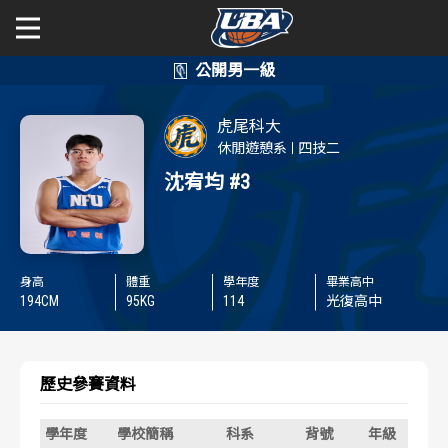
學年度
學年度
關於富邦人壽UBA
虎尾科大
賽事資訊
賽事資訊
公開男一級
休閒遊憩系
四技二
沈宥均
#3
公開女一級
賽程表
賽程表
二級與一般組
戰績排行
戰績排行
身高
體重
學年度
畢業高中
新聞
194
CM
95
KG
114
光復高中
球隊資訊
球隊資訊
選手資訊
選手資訊
歷史參賽資料
數據統計
數據統計
學年度
學校簡稱
科系
背號
年級