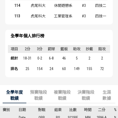
歷屆冠軍
歷屆冠軍
114
虎尾科大
休閒遊憩系
#3
四技二
113
虎尾科大
工業管理系
#3
四技一
歷屆個人獎得主
歷屆個人獎得主
歷史數據排行
歷史數據排行
全學年個人排行榜
項目
2分
3分
罰球
籃板
助攻
抄截
阻攻
得
統計
18-31
0-2
6-8
46
5
2
2
42
排名
25
154
24
60
149
155
72
133
全學年度
預賽階段
複賽階段
決賽階段
生涯
戰績
戰績
戰績
戰績
數據
賽別
日期
對戰
結果
比數
時間
二分
%
Date
OPP
RS
SCORE
MIN
2PM-A
%