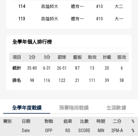
歷屆冠軍
歷屆冠軍
114
高雄師大
體育一
#10
大二
113
高雄師大
體育一
#10
大一
歷屆個人獎得主
歷屆個人獎得主
歷史數據排行
歷史數據排行
全學年個人排行榜
項目
2分
3分
罰球
籃板
助攻
抄截
阻攻
得
統計
35-80
6-31
26-51
87
13
20
6
11
排名
98
116
122
21
111
39
38
6
全學年度戰績
預賽階段戰績
生涯數據
賽別
日期
對戰
結果
比數
時間
二分
%
Date
OPP
RS
SCORE
MIN
2PM-A
%