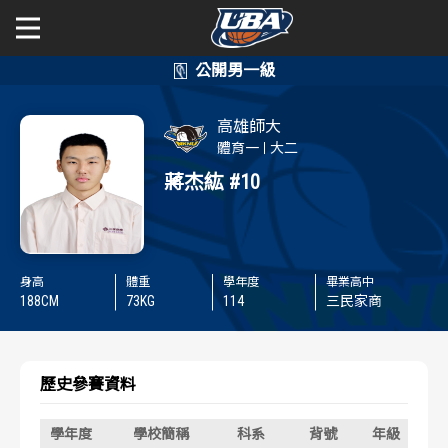
學年度
學年度
關於富邦人壽UBA
高雄師大
賽事資訊
賽事資訊
公開男一級
體育一
大二
蔣杰紘
#10
公開女一級
賽程表
賽程表
二級與一般組
戰績排行
戰績排行
身高
體重
學年度
畢業高中
新聞
188
CM
73
KG
114
三民家商
球隊資訊
球隊資訊
選手資訊
選手資訊
歷史參賽資料
數據統計
數據統計
學年度
學校簡稱
科系
背號
年級