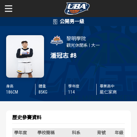
學年度
學年度
關於富邦人壽UBA
黎明學院
賽事資訊
賽事資訊
公開男一級
觀光休閒系
大一
潘冠志
#8
公開女一級
賽程表
賽程表
二級與一般組
戰績排行
戰績排行
身高
體重
學年度
畢業高中
新聞
186
CM
85
KG
114
能仁家商
球隊資訊
球隊資訊
選手資訊
選手資訊
歷史參賽資料
數據統計
數據統計
學年度
學校簡稱
科系
背號
年級