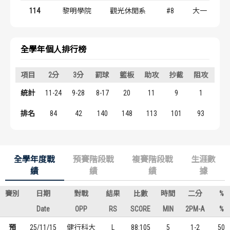
歷屆冠軍
歷屆冠軍
114
黎明學院
觀光休閒系
#8
大一
歷屆個人獎得主
歷屆個人獎得主
全學年個人排行榜
歷史數據排行
歷史數據排行
項目
2分
3分
罰球
籃板
助攻
抄截
阻攻
得
統計
11-24
9-28
8-17
20
11
9
1
57
排名
84
42
140
148
113
101
93
12
全學年度戰
預賽階段戰
複賽階段戰
生涯數
績
績
績
據
賽別
日期
對戰
結果
比數
時間
二分
%
Date
OPP
RS
SCORE
MIN
2PM-A
%
預
25/11/15
健行科大
L
88:105
5
1-2
50