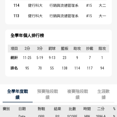
歷屆冠軍
歷屆冠軍
114
健行科大
行銷與流通管理系
#15
大二
113
健行科大
行銷與流通管理系
#15
大一
歷屆個人獎得主
歷屆個人獎得主
歷史數據排行
歷史數據排行
全學年個人排行榜
項目
2分
3分
罰球
籃板
助攻
抄截
阻攻
得
統計
11-25
5-19
9-13
23
9
7
1
46
排名
95
70
55
138
114
117
94
12
全學年度戰
預賽階段戰
複賽階段戰
生涯數
績
績
績
據
賽別
日期
對戰
結果
比數
時間
二分
%
Date
OPP
RS
SCORE
MIN
2PM-A
%