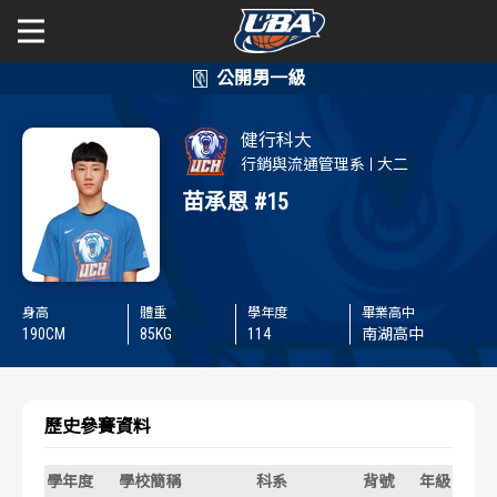
學年度
學年度
關於富邦人壽UBA
健行科大
賽事資訊
賽事資訊
公開男一級
行銷與流通管理系
大二
苗承恩
#15
公開女一級
賽程表
賽程表
二級與一般組
戰績排行
戰績排行
身高
體重
學年度
畢業高中
新聞
190
CM
85
KG
114
南湖高中
球隊資訊
球隊資訊
選手資訊
選手資訊
歷史參賽資料
數據統計
數據統計
學年度
學校簡稱
科系
背號
年級