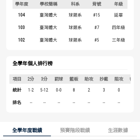
學年度
學校簡稱
科系
背號
年級
歷屆冠軍
歷屆冠軍
104
臺灣體大
球類系
#15
延畢
歷屆個人獎得主
歷屆個人獎得主
103
臺灣體大
球類系
#7
四年級
歷史數據排行
歷史數據排行
102
臺灣體大
球類系
#5
三年級
全學年個人排行榜
項目
2分
3分
罰球
籃板
助攻
抄截
阻攻
得分
統計
1-2
5-12
0-0
8
2
3
0
17
排名
--
--
--
--
--
--
--
--
全學年度戰績
預賽階段戰績
生涯數據