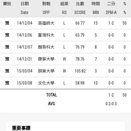
賽別
日期
對戰
結果
比數
時間
二分
%
Date
OPP
RS
SCORE
MIN
2PM-A
%
預
14/12/04
高雄師大
L
66:77
15
1-2
50
預
14/12/06
臺灣科大
L
65:79
5
0-0
0
預
14/12/07
醒吾科大
L
76:79
8
0-0
0
預
14/12/21
康寧大學
W
78:76
7
0-0
0
預
15/03/04
屏東大學
W
105:82
3
0-0
0
預
15/03/08
文化大學
L
58:98
10
0-0
0
TOTAL
1-2
50
AVG
0.2-0.3
重要事蹟