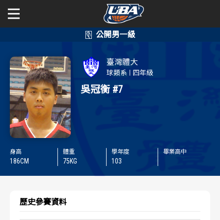
學年度
學年度
關於富邦人壽UBA
臺灣體大
賽事資訊
賽事資訊
公開男一級
球類系
四年級
吳冠衡
#7
公開女一級
賽程表
賽程表
二級與一般組
戰績排行
戰績排行
新聞
球隊資訊
球隊資訊
身高
體重
學年度
畢業高中
186
CM
75
KG
103
選手資訊
選手資訊
數據統計
數據統計
歷史參賽資料