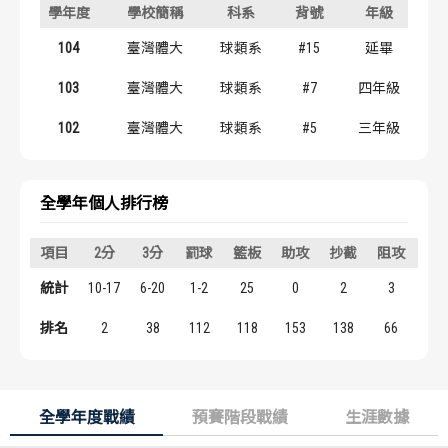
學年度
學校簡稱
科系
背號
年級
歷屆冠軍
歷屆冠軍
104
臺灣體大
球類系
#15
延畢
歷屆個人獎得主
歷屆個人獎得主
103
臺灣體大
球類系
#7
四年級
歷史數據排行
歷史數據排行
102
臺灣體大
球類系
#5
三年級
全學年個人排行榜
項目
2分
3分
罰球
籃板
助攻
抄截
阻攻
得
統計
10-17
6-20
1-2
25
0
2
3
39
排名
2
38
112
118
153
138
66
12
全學年度戰績
預賽階段戰績
生涯數據