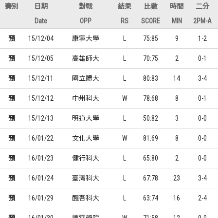
賽別
日期
對戰
結果
比數
時間
二分
Date
OPP
RS
SCORE
MIN
2PM-A
預
15/12/04
康寧大學
L
75:85
9
1-2
預
15/12/05
高雄師大
L
70:75
2
0-1
預
15/12/11
國立體大
L
80:83
14
3-4
預
15/12/12
中州科大
W
78:68
8
0-1
預
15/12/13
明道大學
L
50:82
3
0-0
預
16/01/22
文化大學
W
81:69
8
0-0
預
16/01/23
健行科大
L
65:80
2
0-0
預
16/01/24
臺灣科大
L
67:78
23
3-4
預
16/01/29
醒吾科大
L
63:74
16
2-4