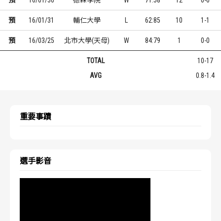
預
16/01/30
德霖學院
W
71:58
12
0-0
預
16/01/31
輔仁大學
L
62:85
10
1-1
預
16/03/25
北市大學(天母)
W
84:79
1
0-0
TOTAL
10-17
AVG
0.8-1.4
重要事蹟
選手影音