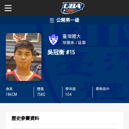
學年度
學年度
關於富邦人壽UBA
臺灣體大
賽事資訊
賽事資訊
公開男一級
球類系
延畢
吳冠衡
#15
公開女一級
賽程表
賽程表
二級與一般組
戰績排行
戰績排行
新聞
球隊資訊
球隊資訊
身高
體重
學年度
畢業高中
186
CM
75
KG
104
選手資訊
選手資訊
數據統計
數據統計
歷史參賽資料