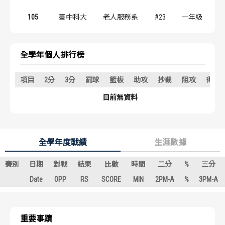
歷屆冠軍
歷屆冠軍
105
臺中科大
老人服務系
#23
一年級
歷屆個人獎得主
歷屆個人獎得主
全學年個人排行榜
歷史數據排行
歷史數據排行
項目
2分
3分
罰球
籃板
助攻
抄截
阻攻
得分
目前無資料
全學年度戰績
生涯數據
賽別
日期
對戰
結果
比數
時間
二分
%
三分
Date
OPP
RS
SCORE
MIN
2PM-A
%
3PM-A
重要事蹟