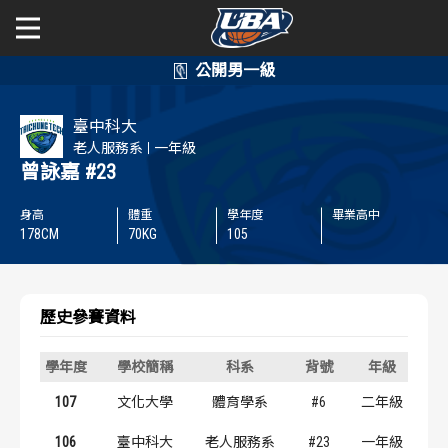
學年度
學年度
關於富邦人壽UBA
臺中科大
賽事資訊
賽事資訊
公開男一級
老人服務系
一年級
曾詠嘉
#23
公開女一級
賽程表
賽程表
身高
體重
學年度
畢業高中
178
CM
70
KG
105
二級與一般組
戰績排行
戰績排行
新聞
球隊資訊
球隊資訊
歷史參賽資料
選手資訊
選手資訊
學年度
學校簡稱
科系
背號
年級
107
文化大學
體育學系
#6
二年級
數據統計
數據統計
106
臺中科大
老人服務系
#23
一年級