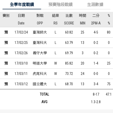
全學年度戰績
預賽階段戰績
生涯數據
賽別
日期
對戰
結果
比數
時間
二分
%
Date
OPP
RS
SCORE
MIN
2PM-A
%
預
17/02/24
臺灣師大
L
60:82
25
4-5
80
預
17/02/25
臺灣科大
L
63:79
13
0-2
0
預
17/02/26
義守大學
L
69:79
3
0-2
0
預
17/03/10
明道大學
W
85:82
20
1-4
25
預
17/03/11
虎尾科大
W
73:72
24
0-0
0
預
17/03/12
國立體大
L
68:70
13
3-4
75
TOTAL
8-17
47.1
AVG
1.3-2.8