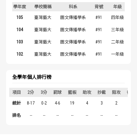
歷屆冠軍
歷屆冠軍
學年度
學校簡稱
科系
背號
年級
105
臺灣藝大
圖文傳播學系
#91
四年級
歷屆個人獎得主
歷屆個人獎得主
104
臺灣藝大
圖文傳播學系
#91
三年級
歷史數據排行
歷史數據排行
103
臺灣藝大
圖文傳播學系
#91
二年級
102
臺灣藝大
圖文傳播學系
#91
一年級
全學年個人排行榜
項目
2分
3分
罰球
籃板
助攻
抄截
阻攻
得分
統計
8-17
0-2
4-6
19
4
3
2
20
排名
--
--
--
--
--
--
--
--