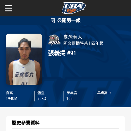
學年度
學年度
關於富邦人壽UBA
臺灣藝大
賽事資訊
賽事資訊
公開男一級
圖文傳播學系
四年級
張義揚
#91
公開女一級
賽程表
賽程表
二級與一般組
戰績排行
戰績排行
新聞
球隊資訊
球隊資訊
身高
體重
學年度
畢業高中
194
CM
90
KG
105
選手資訊
選手資訊
數據統計
數據統計
歷史參賽資料