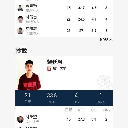
鐘嘉衡
15
32.7
4.5
3
臺灣科大
林俊吉
22
24.6
4.1
4
健行科大
周暐宸
22
27
3.9
5
國立體大
MORE >>
抄截
賴廷恩
輔仁大學
21
33.8
4
1
已賽
MPG
SPG
RANK
已賽
MPG
SPG
RANK
林秉聖
15
27.8
3.1
2
文化大學