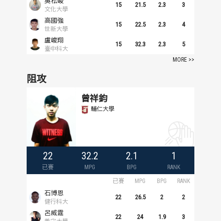
吳松峻
15
21.5
2.3
3
文化大學
高國強
15
22.5
2.3
4
世新大學
盧峻翔
15
32.3
2.3
5
臺中科大
MORE >>
阻攻
曾祥鈞
輔仁大學
22
32.2
2.1
1
已賽
MPG
BPG
RANK
已賽
MPG
BPG
RANK
石博恩
22
26.5
2
2
健行科大
呂威霆
22
24
1.9
3