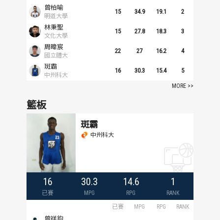
曾柏喻
歷屆冠軍
歷屆冠軍
15
34.9
19.1
2
明道大學
林秉聖
15
27.8
18.3
3
歷屆個人獎得主
歷屆個人獎得主
文化大學
周暐宸
22
27
16.2
4
國立體大
歷史數據排行
歷史數據排行
斑霸
16
30.3
15.4
5
中州科大
MORE >>
籃板
斑霸
中州科大
16
30.3
14.6
1
已賽
MPG
RPG
RANK
已賽
MPG
RPG
RANK
曾祥鈞