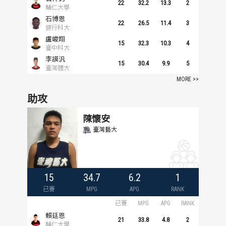
22
32.2
13.3
2
輔仁大學
石博恩
22
26.5
11.4
3
健行科大
盧峻翔
15
32.3
10.3
4
臺中科大
李謨汎
15
30.4
9.9
5
臺灣體大
MORE >>
助攻
陳懷安
臺灣藝大
15
34.7
6.2
1
已賽
MPG
APG
RANK
已賽
MPG
APG
RANK
賴廷恩
21
33.8
4.8
2
輔仁大學