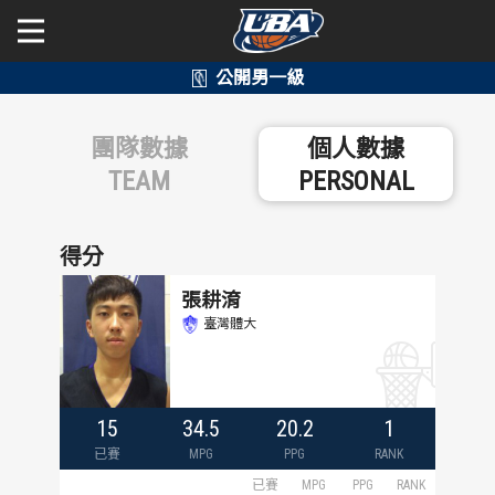
學年度
學年度
關於富邦人壽UBA
團隊數據
個人數據
賽事資訊
賽事資訊
公開男一級
TEAM
PERSONAL
公開女一級
賽程表
賽程表
得分
二級與一般組
戰績排行
戰績排行
張耕淯
臺灣體大
新聞
球隊資訊
球隊資訊
選手資訊
選手資訊
15
34.5
20.2
1
數據統計
數據統計
已賽
MPG
PPG
RANK
已賽
MPG
PPG
RANK