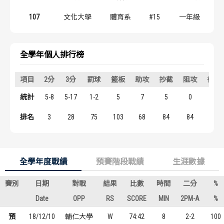
歷屆冠軍
歷屆冠軍
107
文化大學
體育系
#15
一年級
歷屆個人獎得主
歷屆個人獎得主
全學年個人排行榜
歷史數據排行
歷史數據排行
項目
2分
3分
罰球
籃板
助攻
抄截
阻攻
得分
統計
5-8
5-17
1-2
5
7
5
0
26
排名
3
28
75
103
68
84
84
85
全學年度戰績
預賽階段戰績
生涯數據
賽別
日期
對戰
結果
比數
時間
二分
%
Date
OPP
RS
SCORE
MIN
2PM-A
%
預
18/12/10
輔仁大學
W
74:42
8
2-2
100