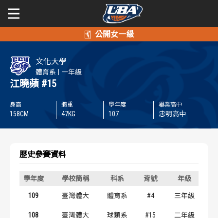
學年度
學年度
關於富邦人壽UBA
文化大學
賽事資訊
賽事資訊
公開男一級
體育系
一年級
江曉蘋
#15
公開女一級
賽程表
賽程表
身高
體重
學年度
畢業高中
158
CM
47
KG
107
忠明高中
二級與一般組
戰績排行
戰績排行
新聞
球隊資訊
球隊資訊
歷史參賽資料
選手資訊
選手資訊
學年度
學校簡稱
科系
背號
年級
109
臺灣體大
體育系
#4
三年級
數據統計
數據統計
108
臺灣體大
球類系
#15
二年級