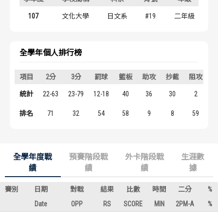
歷屆冠軍
歷屆冠軍
107
文化大學
日文系
#19
二年級
歷屆個人獎得主
歷屆個人獎得主
全學年個人排行榜
歷史數據排行
歷史數據排行
項目
2分
3分
罰球
籃板
助攻
抄截
阻攻
統計
22-63
23-79
12-18
40
36
30
2
1
排名
71
32
54
58
9
8
59
全學年度戰
預賽階段戰
外卡階段戰
生涯數
績
績
績
據
賽別
日期
對戰
結果
比數
時間
二分
%
Date
OPP
RS
SCORE
MIN
2PM-A
%