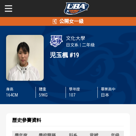
學年度
學年度
關於富邦人壽UBA
文化大學
賽事資訊
賽事資訊
公開男一級
日文系
二年級
児玉楓
#19
公開女一級
賽程表
賽程表
二級與一般組
戰績排行
戰績排行
身高
體重
學年度
畢業高中
新聞
球隊資訊
球隊資訊
164
CM
59
KG
107
日本
選手資訊
選手資訊
歷史參賽資料
數據統計
數據統計
學年度
學校簡稱
科系
背號
年級