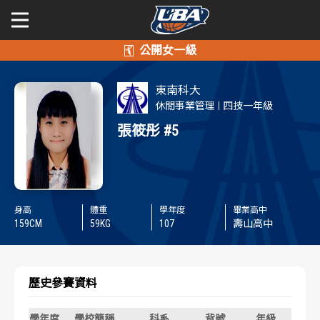
學年度
學年度
關於富邦人壽UBA
東南科大
賽事資訊
賽事資訊
公開男一級
休閒事業管理
四技一年級
張筱彤
#5
公開女一級
賽程表
賽程表
二級與一般組
戰績排行
戰績排行
身高
體重
學年度
畢業高中
新聞
球隊資訊
球隊資訊
159
CM
59
KG
107
壽山高中
選手資訊
選手資訊
歷史參賽資料
數據統計
數據統計
學年度
學校簡稱
科系
背號
年級