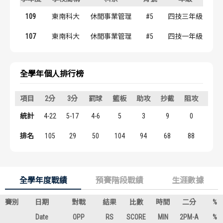
歷屆冠軍
歷屆冠軍
109
東南科大
休閒事業管理
#5
四技三年級
歷屆個人獎得主
歷屆個人獎得主
107
東南科大
休閒事業管理
#5
四技一年級
歷史數據排行
歷史數據排行
全學年個人排行榜
項目
2分
3分
罰球
籃板
助攻
抄截
阻攻
得分
統計
4-22
5-17
4-6
5
3
9
0
27
排名
105
29
50
104
94
68
88
83
全學年度戰績
預賽階段戰績
生涯數據
賽別
日期
對戰
結果
比數
時間
二分
%
Date
OPP
RS
SCORE
MIN
2PM-A
%