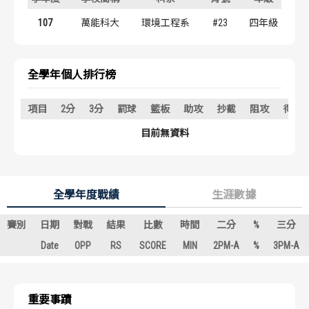
歷屆冠軍
歷屆冠軍
107
萬能科大
環境工程系
#23
四年級
歷屆個人獎得主
歷屆個人獎得主
全學年個人排行榜
歷史數據排行
歷史數據排行
項目
2分
3分
罰球
籃板
助攻
抄截
阻攻
得分
目前無資料
全學年度戰績
生涯數據
賽別
日期
對戰
結果
比數
時間
二分
%
三分
Date
OPP
RS
SCORE
MIN
2PM-A
%
3PM-A
重要事蹟