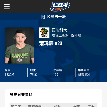
學年度
學年度
關於富邦人壽UBA
萬能科大
賽事資訊
賽事資訊
公開男一級
環境工程系
四年級
蕭瑋宸
#23
公開女一級
賽程表
賽程表
二級與一般組
戰績排行
戰績排行
身高
體重
學年度
畢業高中
新聞
球隊資訊
球隊資訊
183
CM
76
KG
107
新興高中
選手資訊
選手資訊
歷史參賽資料
數據統計
數據統計
學年度
學校簡稱
科系
背號
年級