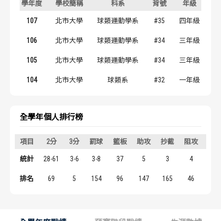
學年度
學校簡稱
科系
背號
年級
歷屆冠軍
歷屆冠軍
107
北市大學
球類運動學系
#35
四年級
歷屆個人獎得主
歷屆個人獎得主
106
北市大學
球類運動學系
#34
三年級
105
北市大學
球類運動學系
#34
三年級
歷史數據排行
歷史數據排行
104
北市大學
球類系
#32
一年級
全學年個人排行榜
項目
2分
3分
罰球
籃板
助攻
抄截
阻攻
得
統計
28-61
3-6
3-8
37
5
3
4
68
排名
69
5
154
96
147
165
46
107