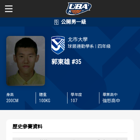
學年度
學年度
關於富邦人壽UBA
北市大學
賽事資訊
賽事資訊
公開男一級
球類運動學系
四年級
公開女一級
郭東雄
#35
賽程表
賽程表
二級與一般組
戰績排行
戰績排行
新聞
球隊資訊
球隊資訊
身高
體重
學年度
畢業高中
200
CM
100
KG
107
強恕高中
選手資訊
選手資訊
歷史參賽資料
數據統計
數據統計