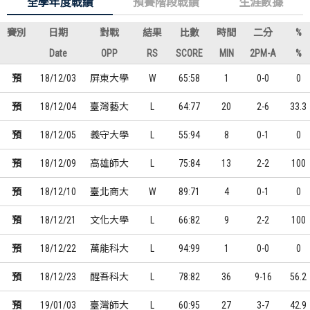
全學年度戰績
預賽階段戰績
生涯數據
賽別
日期
對戰
結果
比數
時間
二分
%
Date
OPP
RS
SCORE
MIN
2PM-A
%
預
18/12/03
屏東大學
W
65:58
1
0-0
0
預
18/12/04
臺灣藝大
L
64:77
20
2-6
33.3
預
18/12/05
義守大學
L
55:94
8
0-1
0
預
18/12/09
高雄師大
L
75:84
13
2-2
100
預
18/12/10
臺北商大
W
89:71
4
0-1
0
預
18/12/21
文化大學
L
66:82
9
2-2
100
預
18/12/22
萬能科大
L
94:99
1
0-0
0
預
18/12/23
醒吾科大
L
78:82
36
9-16
56.2
預
19/01/03
臺灣師大
L
60:95
27
3-7
42.9