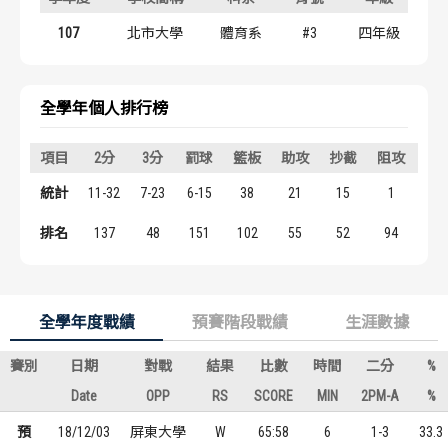
歷屆冠軍
歷屆冠軍
107
北市大學
體育系
#3
四年級
歷屆個人獎得主
歷屆個人獎得主
全學年個人排行榜
歷史數據排行
歷史數據排行
項目
2分
3分
罰球
籃板
助攻
抄截
阻攻
得
統計
11-32
7-23
6-15
38
21
15
1
49
排名
137
48
151
102
55
52
94
13
全學年度戰績
預賽階段戰績
生涯數據
賽別
日期
對戰
結果
比數
時間
二分
%
Date
OPP
RS
SCORE
MIN
2PM-A
%
預
18/12/03
屏東大學
W
65:58
6
1-3
33.3