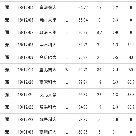
預
18/12/04
臺灣藝大
L
64:77
17
0-2
0
預
18/12/05
義守大學
L
55:94
9
0-3
0
預
18/12/07
政治大學
L
80:88
8.7
0-0
0
預
18/12/08
中州科大
L
59:76
31
1-3
33.3
預
18/12/09
高雄師大
L
75:84
21
2-5
40
預
18/12/10
臺北商大
W
89:71
30
2-4
50
預
18/12/20
臺灣科大
L
79:84
18
2-3
66.7
預
18/12/21
文化大學
L
66:82
22
1-3
33.3
預
18/12/22
萬能科大
L
94:99
19
2-3
66.7
預
18/12/23
醒吾科大
L
78:82
5
0-0
0
預
19/01/03
臺灣師大
L
60:95
5
0-1
0