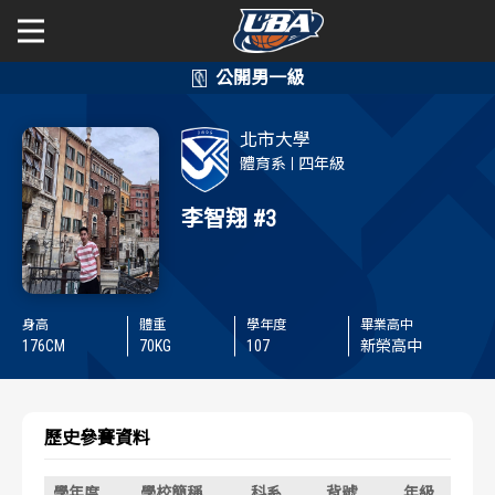
學年度
學年度
關於富邦人壽UBA
北市大學
賽事資訊
賽事資訊
公開男一級
體育系
四年級
公開女一級
李智翔
#3
賽程表
賽程表
二級與一般組
戰績排行
戰績排行
身高
體重
學年度
畢業高中
新聞
球隊資訊
球隊資訊
176
CM
70
KG
107
新榮高中
選手資訊
選手資訊
歷史參賽資料
數據統計
數據統計
學年度
學校簡稱
科系
背號
年級