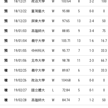
預
18/12/21
政治大學
W
103:64
8
2-2
100
預
18/12/22
臺灣藝大
W
95:88
5
0-0
0
預
18/12/23
屏東大學
W
97:65
13
2-4
50
預
19/01/03
高雄師大
W
88:85
9
3-4
75
預
19/01/04
義守大學
W
105:71
13
1-6
16.7
預
19/01/05
中州科大
W
95:77
7
1-3
33.3
預
19/01/06
北市大學
W
98:78
11
2-3
66.7
複
19/02/25
義守大學
W
89:87
6
1-3
33.3
複
19/02/26
政治大學
W
104:68
6
0-0
0
複
19/02/27
國立體大
L
72:84
5
0-1
0
複
19/02/28
高雄師大
W
84:74
7
1-2
50