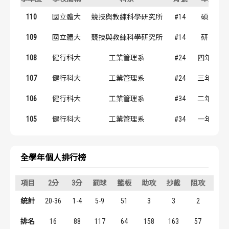
歷屆冠軍
歷屆冠軍
110
國立體大
競技與教練科學研究所
#14
碩二
歷屆個人獎得主
歷屆個人獎得主
109
國立體大
競技與教練科學研究所
#14
研一
108
健行科大
工業管理系
#24
四年級
歷史數據排行
歷史數據排行
107
健行科大
工業管理系
#24
三年級
106
健行科大
工業管理系
#34
二年級
105
健行科大
工業管理系
#34
一年級
全學年個人排行榜
項目
2分
3分
罰球
籃板
助攻
抄截
阻攻
得
統計
20-36
1-4
5-9
51
3
3
2
48
排名
16
88
117
64
158
163
57
131