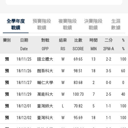
全學年度
預賽階段
複賽階段
決賽階段
生涯
戰績
戰績
戰績
戰績
數據
賽別
日期
對戰
結果
比數
時間
二分
%
Date
OPP
RS
SCORE
MIN
2PM-A
%
預
18/11/25
國立體大
W
69:65
13
2-2
100
預
18/11/26
醒吾科大
W
98:51
18
3-5
60
預
18/11/27
輔仁大學
W
83:68
2
0-0
0
預
18/11/29
萬能科大
W
100:73
7
2-5
40
預
18/12/01
臺灣師大
L
70:82
5
1-1
100
預
18/12/02
臺灣科大
W
95:69
18
1-1
100