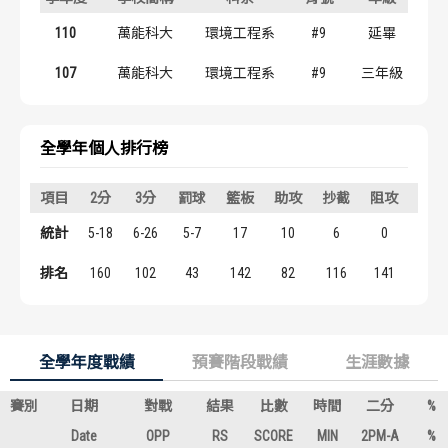
歷屆冠軍
歷屆冠軍
110
萬能科大
環境工程系
#9
延畢
歷屆個人獎得主
歷屆個人獎得主
107
萬能科大
環境工程系
#9
三年級
歷史數據排行
歷史數據排行
全學年個人排行榜
項目
2分
3分
罰球
籃板
助攻
抄截
阻攻
得分
統計
5-18
6-26
5-7
17
10
6
0
33
排名
160
102
43
142
82
116
141
143
全學年度戰績
預賽階段戰績
生涯數據
賽別
日期
對戰
結果
比數
時間
二分
%
Date
OPP
RS
SCORE
MIN
2PM-A
%