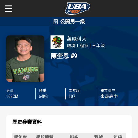
學年度
學年度
關於富邦人壽UBA
萬能科大
賽事資訊
賽事資訊
公開男一級
環境工程系
三年級
陳奎恩
#9
公開女一級
賽程表
賽程表
二級與一般組
戰績排行
戰績排行
身高
體重
學年度
畢業高中
新聞
球隊資訊
球隊資訊
168
CM
64
KG
107
來義高中
選手資訊
選手資訊
歷史參賽資料
數據統計
數據統計
學年度
學校簡稱
科系
背號
年級