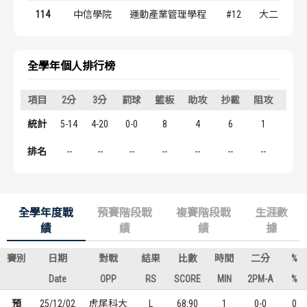
歷屆冠軍
歷屆冠軍
114
中信學院
運動產業管理學程
#12
大二
歷屆個人獎得主
歷屆個人獎得主
全學年個人排行榜
歷史數據排行
歷史數據排行
項目
2分
3分
罰球
籃板
助攻
抄截
阻攻
得分
統計
5-14
4-20
0-0
8
4
6
1
22
排名
--
--
--
--
--
--
--
--
全學年度戰
預賽階段戰
複賽階段戰
生涯數
績
績
績
據
賽別
日期
對戰
結果
比數
時間
二分
%
Date
OPP
RS
SCORE
MIN
2PM-A
%
預
25/12/02
虎尾科大
L
68:90
1
0-0
0