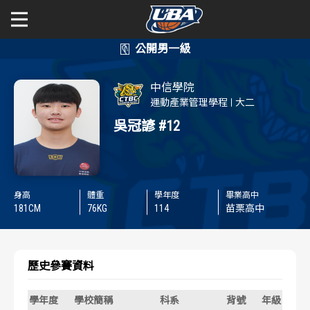
學年度
學年度
關於富邦人壽UBA
中信學院
賽事資訊
賽事資訊
公開男一級
運動產業管理學程
大二
吳冠諺
#12
公開女一級
賽程表
賽程表
二級與一般組
戰績排行
戰績排行
身高
體重
學年度
畢業高中
新聞
181
CM
76
KG
114
苗栗高中
球隊資訊
球隊資訊
選手資訊
選手資訊
歷史參賽資料
數據統計
數據統計
學年度
學校簡稱
科系
背號
年級