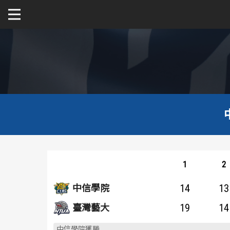
關於富邦人壽UBA
公開男一級
公開女一級
二級與一般組
新聞
1
2
14
13
中信學院
19
14
臺灣藝大
中信學院獲勝