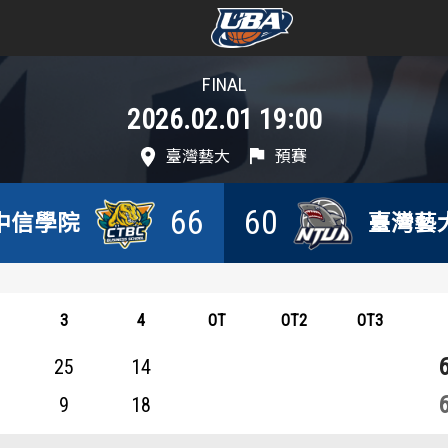
FINAL
學年度
學年度
2026.02.01 19:00
賽事資訊
賽事資訊
臺灣藝大
預賽
賽程表
賽程表
66
60
中信學院
臺灣藝
戰績排行
戰績排行
球隊資訊
球隊資訊
3
4
OT
OT2
OT3
選手資訊
選手資訊
25
14
9
18
數據統計
數據統計