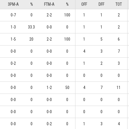
3PM-A
%
FTM-A
%
OFF
DFF
TOT
0-7
0
2-2
100
1
1
2
1-3
33.3
0-0
0
1
1
2
1-5
20
2-2
100
1
5
6
0-0
0
0-0
0
4
3
7
0-2
0
0-0
0
1
2
3
0-0
0
0-0
0
0
0
0
0-0
0
1-2
50
4
7
11
0-0
0
0-0
0
0
0
0
0-0
0
0-0
0
0
0
0
0-0
0
0-2
0
1
3
4