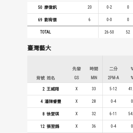
20
0-2
0
50
廖偉釩
6
0-0
0
69
劉宥儇
TOTAL
26-50
52
臺灣藝大
先發
時間
二分
GS
MIN
2PM-A
背號
姓名
X
33
5-12
41
2
王威翔
X
28
0-4
0
4
潘陳睿豐
X
32
6-11
54
8
徐堂琪
X
36
0-4
0
12
張翌鋒