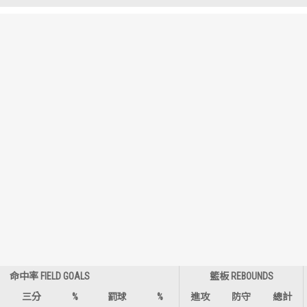
歷屆冠軍
歷屆冠軍
歷屆個人獎得主
歷屆個人獎得主
歷史數據排行
歷史數據排行
命中率 FIELD GOALS
籃板 REBOUNDS
三分
%
罰球
%
進攻
防守
總計