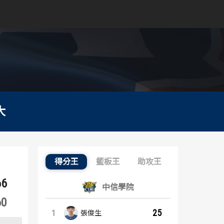
大
得分王
籃板王
助攻王
得分王：內容起點
66
中信學院
60
25
1
張俊生