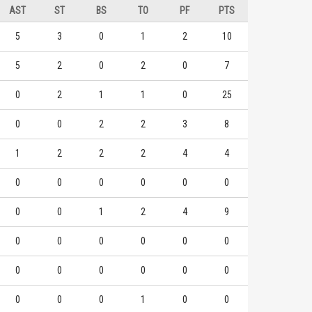
AST
ST
BS
TO
PF
PTS
臺灣藝大
臺灣藝大
5
3
0
1
2
10
11
5
1
1
張翌鋒
王威翔
5
2
0
2
0
7
10
3
2
2
潘陳睿豐
張翌鋒
0
2
1
1
0
25
10
3
2
2
飛尼克斯
飛尼克斯
0
0
2
2
3
8
1
2
2
2
4
4
0
0
0
0
0
0
0
0
1
2
4
9
0
0
0
0
0
0
0
0
0
0
0
0
0
0
0
1
0
0