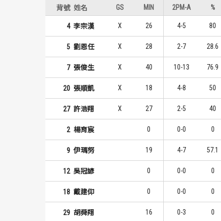
GS
MIN
2PM-A
%
背號
姓名
X
26
4-5
80
4
李宗漢
X
28
2-7
28.6
5
劉恩任
X
40
10-13
76.9
7
張俊生
X
18
4-8
50
20
張順凱
X
27
2-5
40
27
許浩翔
0
0-0
0
2
楊育宸
19
4-7
57.1
9
伊瑪努
0
0-0
0
12
吳冠諺
0
0-0
0
18
戴建仰
16
0-3
0
29
胡舜翔