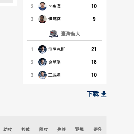
10
2
李宗漢
9
3
伊瑪努
臺灣藝大
21
1
飛尼克斯
18
2
徐堂琪
10
3
王威翔
籃板王：內容起點
助攻王：內容起點
中信學院
中信學院
下載
11
6
1
1
伊瑪努
廖偉釩
7
5
2
2
張順凱
李宗漢
助攻
抄截
阻攻
失誤
犯規
得分
6
5
3
2
張俊生
劉恩任