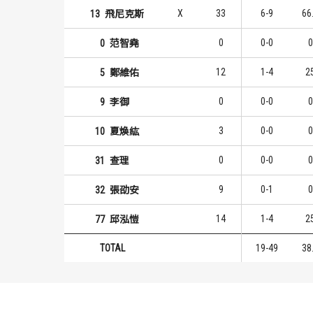
X
33
6-9
66
13
飛尼克斯
0
0-0
0
0
范智堯
12
1-4
2
5
鄭維佑
0
0-0
0
9
李御
3
0-0
0
10
夏煥紘
0
0-0
0
31
查理
9
0-1
0
32
張劭安
14
1-4
2
77
邱泓愷
TOTAL
19-49
38