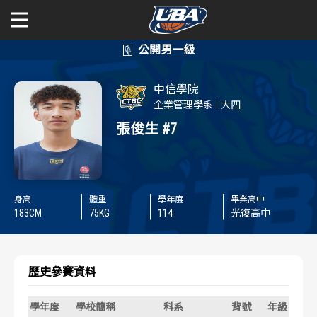
學年度
學年度
關於富邦人壽UBA
中信學院
賽事資訊
賽事資訊
公開男一級
企業管理學系
大四
張俊生
#7
公開女一級
賽程表
賽程表
二級與一般組
戰績排行
戰績排行
身高
體重
學年度
畢業高中
新聞
183
CM
75
KG
114
光復高中
球隊資訊
球隊資訊
選手資訊
選手資訊
歷史參賽資料
數據統計
數據統計
學年度
學校簡稱
科系
背號
年級