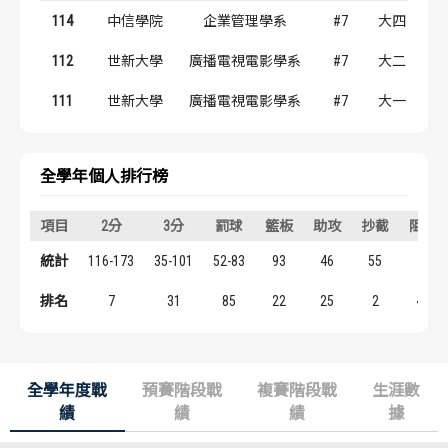
歷屆冠軍
歷屆冠軍
114
中信學院
企業管理學系
#7
大四
112
世新大學
廣播電視電影學系
#7
大二
歷屆個人獎得主
歷屆個人獎得主
111
世新大學
廣播電視電影學系
#7
大一
歷史數據排行
歷史數據排行
全學年個人排行榜
項目
2分
3分
罰球
籃板
助攻
抄截
阻攻
統計
116-173
35-101
52-83
93
46
55
6
排名
7
31
85
22
25
2
41
全學年度戰
預賽階段戰
複賽階段戰
生涯數
績
績
績
據