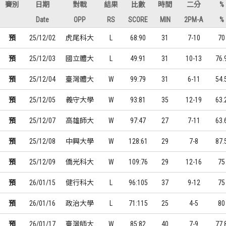
賽別
日期
對戰
結果
比數
時間
二分
%
Date
OPP
RS
SCORE
MIN
2PM-A
%
預
25/12/02
虎尾科大
L
68:90
31
7-10
70
預
25/12/03
國立體大
L
49:91
31
10-13
76.
預
25/12/04
臺灣體大
W
99:79
31
6-11
54.
預
25/12/05
義守大學
W
93:81
35
12-19
63.
預
25/12/07
高雄師大
W
97:47
27
7-11
63.
預
25/12/08
中興大學
W
128:61
29
7-8
87.
預
25/12/09
僑光科大
W
109:76
29
12-16
75
預
26/01/15
健行科大
L
96:105
37
9-12
75
預
26/01/16
政治大學
L
71:115
25
4-5
80
預
26/01/17
臺灣師大
W
85:82
40
7-9
77.