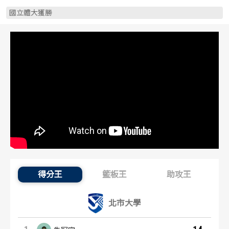
歷屆冠軍
歷屆冠軍
國立體大獲勝
歷屆個人獎得主
歷屆個人獎得主
歷史數據排行
歷史數據排行
得分王
籃板王
助攻王
得分王：內容起點
北市大學