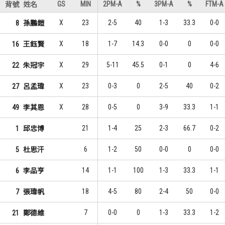
GS
MIN
2PM-A
%
3PM-A
%
FTM-A
背號
姓名
國立體大
國立體大
X
23
2-5
40
1-3
33.3
0-0
8
孫鵬鎧
9
4
1
1
楊盛硯
楊盛硯
X
18
1-7
14.3
0-0
0
0-0
16
王鈺賢
9
4
1
1
王柏智
周暐宸
X
29
5-11
45.5
0-1
0
4-6
22
朱冠宇
8
3
3
3
陳維倫
關達祐
X
23
0-3
0
2-5
40
0-2
27
呂孟瑋
X
28
0-5
0
3-9
33.3
1-1
49
李其恩
21
1-4
25
2-3
66.7
0-2
1
邱忠博
6
1-2
50
0-0
0
0-0
5
杜思汗
14
1-1
100
1-3
33.3
1-1
6
李品亨
18
4-5
80
2-4
50
0-0
7
張瑋帆
7
0-0
0
1-3
33.3
1-2
21
鄭德維