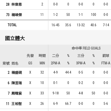
2
0-0
0
0-0
0
0-0
28
林俊恩
11
1-2
50
1-1
100
0-0
73
楊竣傑
TOTAL
16-45
35.6
13-32
40.6
7-14
國立體大
命中率 FIELD GOALS
先發
時間
二分
%
三分
%
罰球
GS
MIN
2PM-A
%
3PM-A
%
FTM-A
背號
姓名
X
32
4-9
44.4
0-5
0
0-0
2
楊盛硯
X
10
0-1
0
0-2
0
0-0
6
陳昱瑞
X
33
9-18
50
4-8
50
0-0
7
周暐宸
X
26
6-9
66.7
0-0
0
5-6
11
王柏智