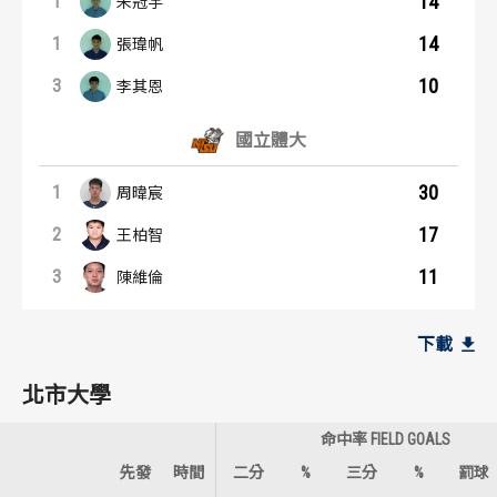
14
1
朱冠宇
14
1
張瑋帆
10
3
李其恩
國立體大
30
1
周暐宸
17
2
王柏智
11
3
陳維倫
籃板王：內容起點
助攻王：內容起點
北市大學
北市大學
下載
北市大學
9
5
1
1
朱冠宇
朱冠宇
5
3
2
2
張瑋帆
呂孟瑋
命中率 FIELD GOALS
先發
時間
二分
%
三分
%
罰球
5
2
2
3
鄭德維
王鈺賢