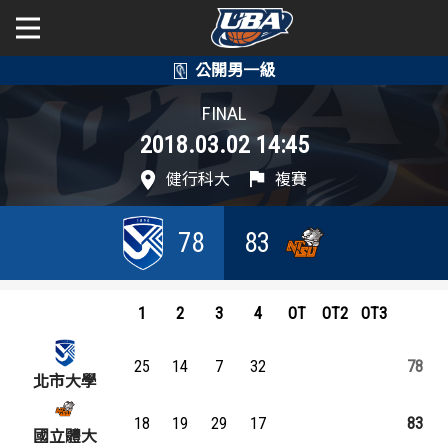
學年度
學年度
關於富邦人壽UBA
FINAL
2018.03.02 14:45
賽事資訊
賽事資訊
公開男一級
健行科大
複賽
公開女一級
賽程表
賽程表
78
83
二級與一般組
戰績排行
戰績排行
新聞
球隊資訊
球隊資訊
1
2
3
4
OT
OT2
OT3
選手資訊
選手資訊
25
14
7
32
78
北市大學
數據統計
數據統計
18
19
29
17
83
國立體大