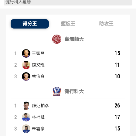
健行科大獲勝
歷屆冠軍
歷屆冠軍
歷屆個人獎得主
歷屆個人獎得主
得分王
籃板王
助攻王
得分王：內容起點
歷史數據排行
歷史數據排行
臺灣師大
15
1
王家昌
11
2
陳又瑋
10
3
林信寬
健行科大
26
1
陳范柏彥
17
2
林梓峰
15
3
朱雲豪
籃板王：內容起點
助攻王：內容起點