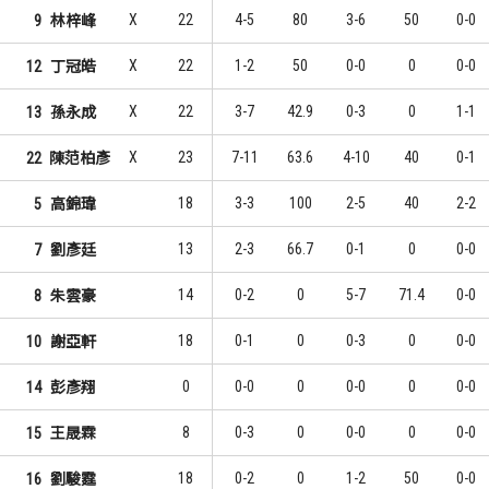
X
22
4-5
80
3-6
50
0-0
9
林梓峰
X
22
1-2
50
0-0
0
0-0
12
丁冠皓
X
22
3-7
42.9
0-3
0
1-1
13
孫永成
X
23
7-11
63.6
4-10
40
0-1
22
陳范柏彥
18
3-3
100
2-5
40
2-2
5
高錦瑋
13
2-3
66.7
0-1
0
0-0
7
劉彥廷
14
0-2
0
5-7
71.4
0-0
8
朱雲豪
18
0-1
0
0-3
0
0-0
10
謝亞軒
0
0-0
0
0-0
0
0-0
14
彭彥翔
8
0-3
0
0-0
0
0-0
15
王晟霖
18
0-2
0
1-2
50
0-0
16
劉駿霆