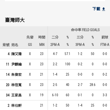
臺灣師大
臺灣師大
下載
10
4
1
1
朱俊宏
陳又瑋
臺灣師大
5
2
2
2
王家昌
林信寬
命中率 FIELD GOALS
4
2
3
2
林仕軒
林仕軒
先發
時間
二分
%
三分
%
罰球
GS
MIN
2PM-A
%
3PM-A
%
FTM-A
背號
姓名
健行科大
健行科大
X
23
4-7
57.1
1-2
50
0-0
4
陳又瑋
9
8
1
1
陳范柏彥
谷毛唯嘉
X
23
2-2
100
0-2
0
0-0
11
尹麒綸
7
5
2
2
劉彥廷
丁冠皓
X
21
1-4
25
0-0
0
0-2
14
朱俊宏
6
3
3
3
謝亞軒
林梓峰
X
23
2-5
40
2-7
28.6
0-0
20
林信寬
X
19
6-10
60
0-1
0
3-3
34
王家昌
21
1-2
50
1-4
25
0-0
2
林仕軒