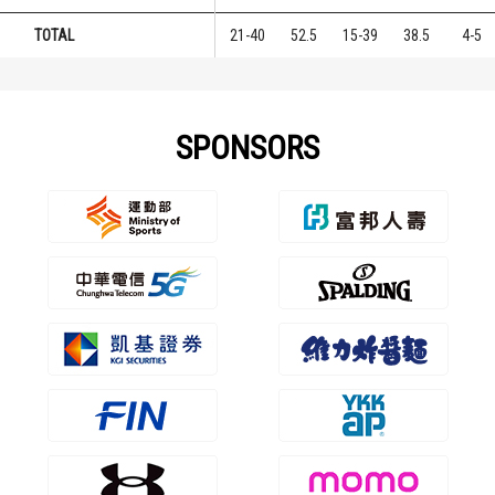
TOTAL
21-40
52.5
15-39
38.5
4-5
SPONSORS