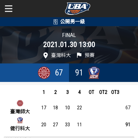
學年度
學年度
關於富邦人壽UBA
FINAL
2021.01.30 13:00
賽事資訊
賽事資訊
公開男一級
臺灣科大
預賽
公開女一級
賽程表
賽程表
67
91
二級與一般組
戰績排行
戰績排行
新聞
1
2
3
4
OT
OT2
OT3
球隊資訊
球隊資訊
17
18
10
22
67
選手資訊
選手資訊
臺灣師大
20
27
33
11
91
數據統計
數據統計
健行科大