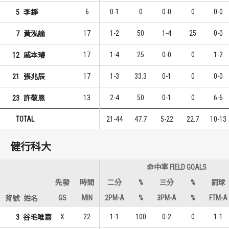
6
0-1
0
0-0
0
0-0
5
李錚
17
1-2
50
1-4
25
0-0
7
黃泓諭
17
1-4
25
0-0
0
1-2
12
戚本璿
17
1-3
33.3
0-1
0
0-0
21
張兆辰
13
2-4
50
0-1
0
6-6
23
許敬恩
TOTAL
21-44
47.7
5-22
22.7
10-13
健行科大
命中率 FIELD GOALS
先發
時間
二分
%
三分
%
罰球
GS
MIN
2PM-A
%
3PM-A
%
FTM-A
背號
姓名
X
22
1-1
100
0-2
0
1-1
3
谷毛唯嘉