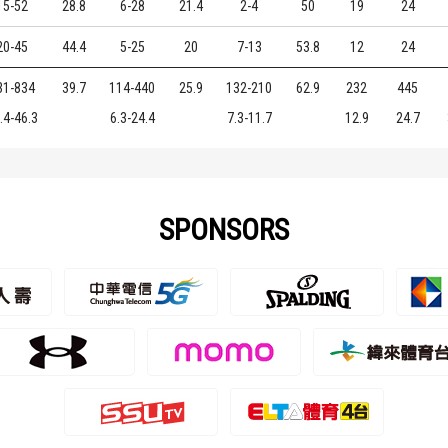
15-52
28.8
6-28
21.4
2-4
50
19
24
20-45
44.4
5-25
20
7-13
53.8
12
24
31-834
39.7
114-440
25.9
132-210
62.9
232
445
.4-46.3
6.3-24.4
7.3-11.7
12.9
24.7
SPONSORS