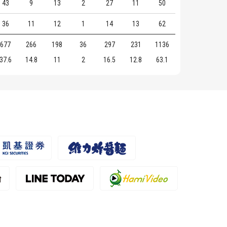
43
9
13
2
27
11
50
36
11
12
1
14
13
62
677
266
198
36
297
231
1136
37.6
14.8
11
2
16.5
12.8
63.1