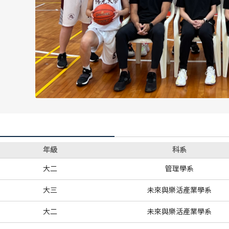
歷屆冠軍
歷屆冠軍
歷屆個人獎得主
歷屆個人獎得主
歷史數據排行
歷史數據排行
年級
科系
大二
管理學系
大三
未來與樂活產業學系
大二
未來與樂活產業學系