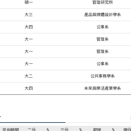
碩一
管理研究所
大三
產品與媒體設計學系
大四
公事系
大一
管理系
大一
管理系
大一
公事系
大二
公共事務學系
大四
未來與樂活產業學系
計
平均時間
二分
%
三分
%
罰球
%
得