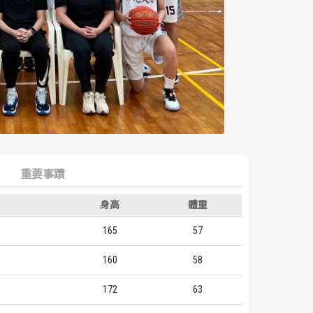
重要事蹟
身高
體重
165
57
160
58
172
63