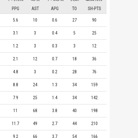
PPG
AST
APG
TO
SH-PTS
5.6
10
0.6
27
90
3.1
3
0.4
5
25
1.2
3
0.3
3
12
2.1
12
0.7
18
36
4.8
3
0.2
28
76
8.8
24
1.3
34
159
7.9
25
1.4
34
142
11
68
3.8
40
198
11.7
49
2.7
44
210
9.2
66
3.7
54
166