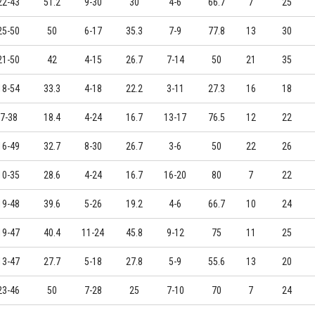
22-43
51.2
9-30
30
4-6
66.7
7
25
25-50
50
6-17
35.3
7-9
77.8
13
30
21-50
42
4-15
26.7
7-14
50
21
35
18-54
33.3
4-18
22.2
3-11
27.3
16
18
7-38
18.4
4-24
16.7
13-17
76.5
12
22
16-49
32.7
8-30
26.7
3-6
50
22
26
10-35
28.6
4-24
16.7
16-20
80
7
22
19-48
39.6
5-26
19.2
4-6
66.7
10
24
19-47
40.4
11-24
45.8
9-12
75
11
25
13-47
27.7
5-18
27.8
5-9
55.6
13
20
23-46
50
7-28
25
7-10
70
7
24