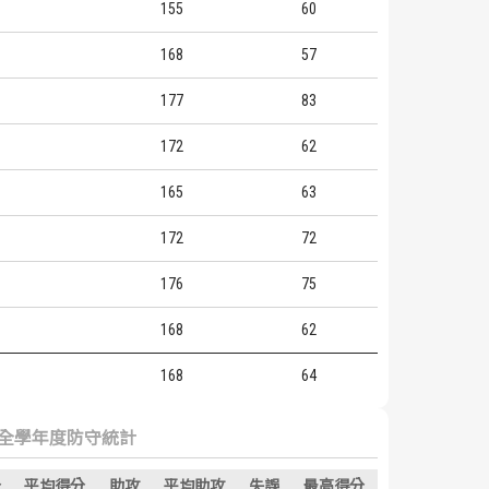
155
60
168
57
177
83
172
62
165
63
172
72
176
75
168
62
168
64
全學年度防守統計
分
平均得分
助攻
平均助攻
失誤
最高得分