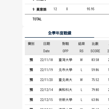
12
0
95.95
9
黃意娟
TOTAL
全學年度戰績
賽別
日期
對戰
結果
比數
Date
OPP
RS
SCORE
預
22/11/18
臺灣大學
W
83:58
預
22/11/19
北市大學
L
59:86
預
22/11/20
臺北商大
W
75:52
預
22/12/14
美和科大
L
79:80
預
22/12/15
世新大學
L
63:86