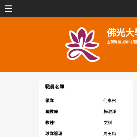
關於富邦人壽UBA
佛光大
宜蘭縣礁溪鄉林尾路
公開男一級
公開女一級
二級與一般組
職員名單
新聞
領隊
何卓飛
總教練
楊淑淨
教練1
文祺
球隊管理
周玉梅