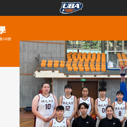
學年度
學年度
學
160號
賽事資訊
賽事資訊
賽程表
賽程表
戰績排行
戰績排行
球隊資訊
球隊資訊
選手資訊
選手資訊
數據統計
數據統計