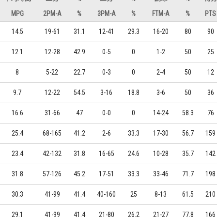
MPG
2PM-A
%
3PM-A
%
FTM-A
%
PTS
14.5
19-61
31.1
12-41
29.3
16-20
80
90
12.1
12-28
42.9
0-5
0
1-2
50
25
8
5-22
22.7
0-3
0
2-4
50
12
9.7
12-22
54.5
3-16
18.8
3-6
50
36
16.6
31-66
47
0-0
0
14-24
58.3
76
25.4
68-165
41.2
2-6
33.3
17-30
56.7
159
23.4
42-132
31.8
16-65
24.6
10-28
35.7
142
31.8
57-126
45.2
17-51
33.3
33-46
71.7
198
30.3
41-99
41.4
40-160
25
8-13
61.5
210
29.1
41-99
41.4
21-80
26.2
21-27
77.8
166