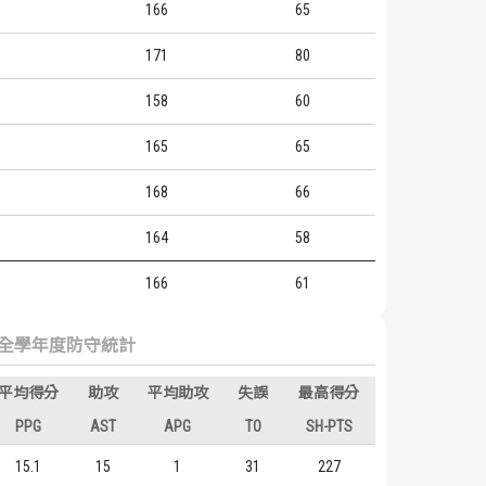
166
65
171
80
158
60
165
65
168
66
164
58
166
61
全學年度防守統計
平均得分
助攻
平均助攻
失誤
最高得分
PPG
AST
APG
TO
SH-PTS
15.1
15
1
31
227