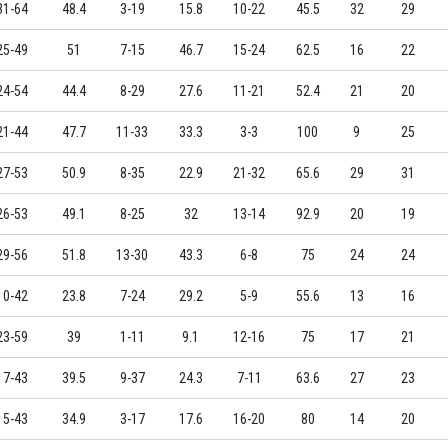
31-64
48.4
3-19
15.8
10-22
45.5
32
29
25-49
51
7-15
46.7
15-24
62.5
16
22
24-54
44.4
8-29
27.6
11-21
52.4
21
20
21-44
47.7
11-33
33.3
3-3
100
9
25
27-53
50.9
8-35
22.9
21-32
65.6
29
31
26-53
49.1
8-25
32
13-14
92.9
20
19
29-56
51.8
13-30
43.3
6-8
75
24
24
10-42
23.8
7-24
29.2
5-9
55.6
13
16
23-59
39
1-11
9.1
12-16
75
17
21
17-43
39.5
9-37
24.3
7-11
63.6
27
23
15-43
34.9
3-17
17.6
16-20
80
14
20