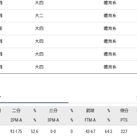
鋒
大四
體育系
鋒
大二
體育系
衛
大四
體育系
鋒
大四
體育系
鋒
大四
體育系
鋒
大四
體育系
計
間
二分
%
三分
%
罰球
%
得分
2PM-A
%
3PM-A
%
FTM-A
%
PTS
92-175
52.6
0-0
0
43-67
64.2
227