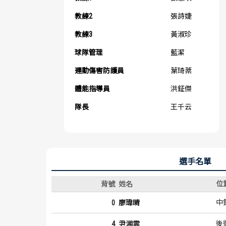
教練2
張詩婕
教練3
黃淑珍
球隊管理
藍潔
運動傷害防護員
葉琦棻
體能指導員
洪鉦傑
隊長
王千云
選手名單
位
背號
姓名
中
0
廖瑋晴
後
4
尹湘雲