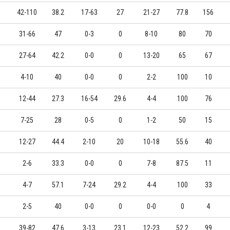
42-110
38.2
17-63
27
21-27
77.8
156
31-66
47
0-3
0
8-10
80
70
27-64
42.2
0-0
0
13-20
65
67
4-10
40
0-0
0
2-2
100
10
12-44
27.3
16-54
29.6
4-4
100
76
7-25
28
0-5
0
1-2
50
15
12-27
44.4
2-10
20
10-18
55.6
40
2-6
33.3
0-0
0
7-8
87.5
11
4-7
57.1
7-24
29.2
4-4
100
33
2-5
40
0-0
0
0-0
0
4
39-82
47.6
3-13
23.1
12-23
52.2
99