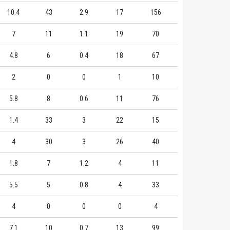
10.4
43
2.9
17
156
7
11
1.1
19
70
4.8
6
0.4
18
67
2
0
0
1
10
5.8
8
0.6
11
76
1.4
33
3
22
15
4
30
3
26
40
1.8
7
1.2
4
11
5.5
5
0.8
4
33
4
0
0
0
4
7.1
10
0.7
13
99