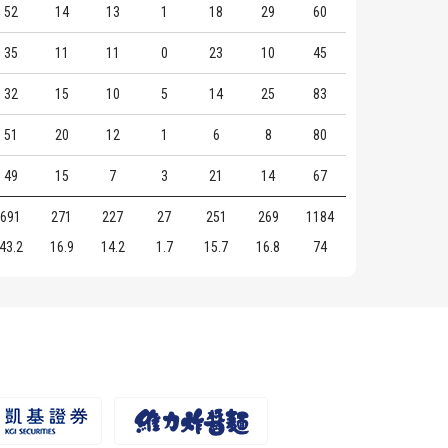
52
14
13
1
18
29
60
35
11
11
0
23
10
45
32
15
10
5
14
25
83
51
20
12
1
6
8
80
49
15
7
3
21
14
67
691
271
227
27
251
269
1184
43.2
16.9
14.2
1.7
15.7
16.8
74