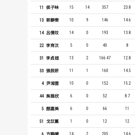
15
14
357
23.8
11
侯子映
10
9
146
14.6
13
郭靜雯
14
0
193
13.8
14
呂倩玟
5
0
40
8
22
李育汶
13
2
166.47
12.8
31
李貞誼
11
1
160
14.5
33
張辰妍
10
0
152
15.2
4
尹湘雲
6
0
52
8.7
44
吳雅欣
6
0
66
11
5
顏嘉美
1
0
12
12
51
戈苡薰
14
2
205
14.6
6
方曉晴