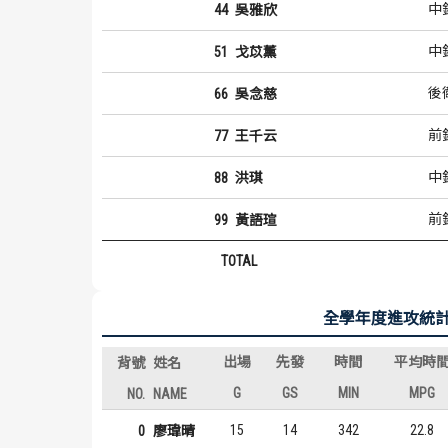
中
44
吳雅欣
中
51
戈苡薰
後
66
吳念慈
前
77
王千云
中
88
洪琪
前
99
黃語瑄
TOTAL
全學年度進攻統
出場
先發
時間
平均時
背號
姓名
G
GS
MIN
MPG
NO.
NAME
15
14
342
22.8
0
廖瑋晴