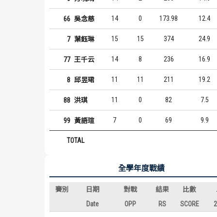
14
0
173.98
12.4
66
吳念慈
15
15
374
24.9
7
葉鈺琳
14
8
236
16.9
77
王千云
11
11
211
19.2
8
邱昱珺
11
0
82
7.5
88
洪琪
7
0
69
9.9
99
黃語瑄
TOTAL
全學年度戰績
賽別
日期
對戰
結果
比數
Date
OPP
RS
SCORE