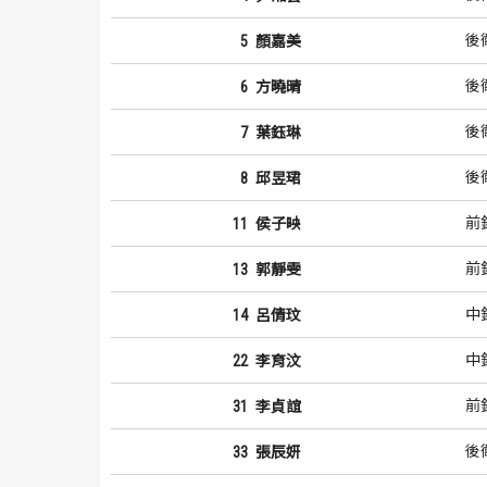
後
5
顏嘉美
後
6
方曉晴
後
7
葉鈺琳
後
8
邱昱珺
前
11
侯子映
前
13
郭靜雯
中
14
呂倩玟
中
22
李育汶
前
31
李貞誼
後
33
張辰妍