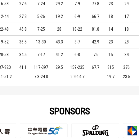
16-58
27.6
7-24
29.2
7-9
77.8
23
29
12-44
27.3
5-26
19.2
6-9
66.7
18
17
22-48
45.8
7-25
28
18-22
81.8
14
18
19-52
36.5
13-30
43.3
3-7
42.9
23
28
20-58
34.5
7-17
41.2
6-8
75
15
34
37-820
41.1
117-397
29.5
159-235
67.7
315
376
.1-51.2
7.3-24.8
9.9-14.7
19.7
23.5
SPONSORS