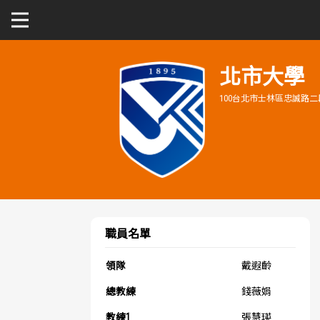
關於富邦人壽UBA
北市大學
100台北市士林區忠誠路二段
公開男一級
公開女一級
二級與一般組
新聞
職員名單
領隊
戴遐齡
總教練
錢薇娟
教練1
張慧瑛