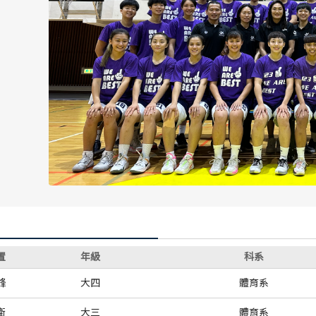
歷屆冠軍
歷屆冠軍
歷屆個人獎得主
歷屆個人獎得主
歷史數據排行
歷史數據排行
置
年級
科系
鋒
大四
體育系
衛
大三
體育系