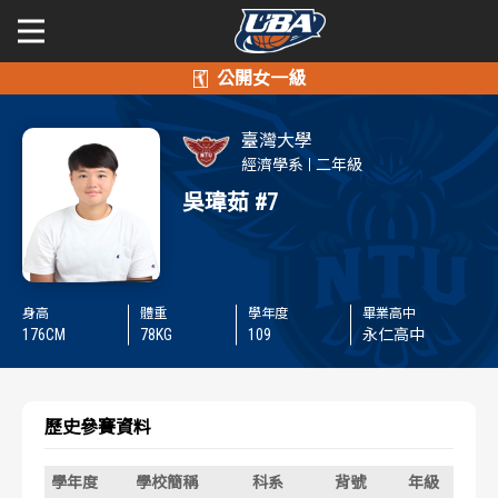
學年度
學年度
關於富邦人壽UBA
臺灣大學
賽事資訊
賽事資訊
公開男一級
經濟學系
二年級
吳瑋茹
#7
公開女一級
賽程表
賽程表
二級與一般組
戰績排行
戰績排行
身高
體重
學年度
畢業高中
新聞
176
CM
78
KG
109
永仁高中
球隊資訊
球隊資訊
選手資訊
選手資訊
歷史參賽資料
數據統計
數據統計
學年度
學校簡稱
科系
背號
年級