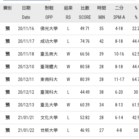
賽別
日期
對戰
結果
比數
時間
二分
%
Date
OPP
RS
SCORE
MIN
2PM-A
%
預
20/11/16
佛光大學
L
49:71
35
4-18
22.
預
20/11/17
成功大學
L
74:76
42
8-18
44.
預
20/11/18
臺北商大
W
66:56
39
10-16
62.
預
20/12/10
臺灣體大
W
80:58
28
8-18
44.
預
20/12/11
東南科大
W
80:39
28
11-17
64.
預
20/12/12
臺灣科大
L
44:49
38
6-20
30
預
20/12/13
臺北大學
W
60:39
34
8-13
61.
預
21/01/21
文化大學
L
52:82
28
6-14
42.
預
21/01/22
世新大學
L
46:95
27
4-8
50