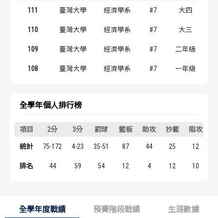
歷屆冠軍
歷屆冠軍
111
臺灣大學
經濟學系
#7
大四
110
臺灣大學
經濟學系
#7
大三
歷屆個人獎得主
歷屆個人獎得主
109
臺灣大學
經濟學系
#7
二年級
歷史數據排行
歷史數據排行
108
臺灣大學
經濟學系
#7
一年級
全學年個人排行榜
項目
2分
3分
罰球
籃板
助攻
抄截
阻攻
統計
75-172
4-23
35-51
87
44
25
12
1
排名
44
59
54
12
4
12
10
全學年度戰績
預賽階段戰績
生涯數據