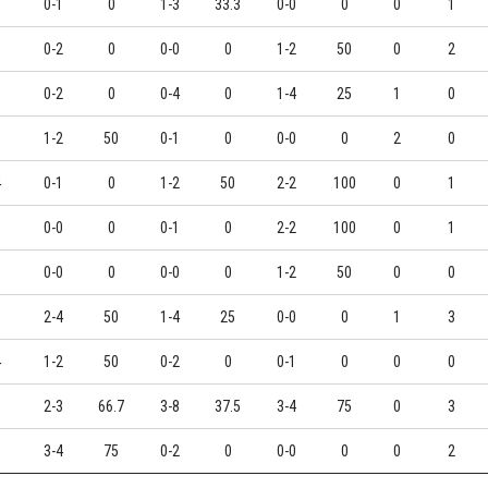
3
0-1
0
1-3
33.3
0-0
0
0
1
0
0-2
0
0-0
0
1-2
50
0
2
9
0-2
0
0-4
0
1-4
25
1
0
1-2
50
0-1
0
0-0
0
2
0
4
0-1
0
1-2
50
2-2
100
0
1
0-0
0
0-1
0
2-2
100
0
1
0-0
0
0-0
0
1-2
50
0
0
0
2-4
50
1-4
25
0-0
0
1
3
4
1-2
50
0-2
0
0-1
0
0
0
8
2-3
66.7
3-8
37.5
3-4
75
0
3
6
3-4
75
0-2
0
0-0
0
0
2