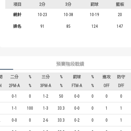
項目
2分
3分
罰球
籃板
歷屆冠軍
歷屆冠軍
統計
10-23
10-38
10-19
20
歷屆個人獎得主
歷屆個人獎得主
排名
91
85
124
147
歷史數據排行
歷史數據排行
預賽階段戰績
間
二分
%
三分
%
罰球
%
進攻
防守
N
2PM-A
%
3PM-A
%
FTM-A
%
OFF
DFF
0
0-1
0
1-2
50
0-0
0
0
0
0
1-1
100
1-3
33.3
0-0
0
1
1
2
0-0
0
2-6
33.3
0-2
0
0
1