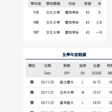
學年度
學校簡稱
科系
背號
年級
110
文化大學
體育學系
#3
大四
109
文化大學
體育學系
#3
三年級
107
文化大學
體育學系
#2
一年級
全學年度戰績
賽別
日期
對戰
結果
比數
時
Date
OPP
RS
SCORE
MI
預
20/11/20
國立體大
L
56:73
1
預
20/11/21
北市大學
W
72:67
1
預
20/11/22
臺灣藝大
L
54:59
2