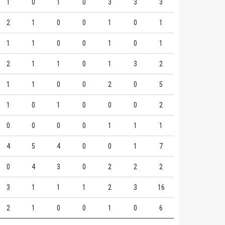
1
0
1
0
3
3
3
2
1
0
0
1
0
1
1
1
0
0
1
0
1
2
1
1
0
1
3
2
1
1
0
0
2
0
5
1
0
1
0
0
0
2
0
0
0
0
1
1
1
4
5
4
0
0
1
7
0
4
3
0
2
2
2
3
1
1
1
2
3
16
2
1
0
0
1
0
6