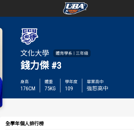
學年度
學年度
賽事資訊
賽事資訊
文化大學
體育學系
三年級
賽程表
賽程表
錢力傑
#3
戰績排行
戰績排行
身高
體重
學年度
畢業高中
176
CM
75
KG
109
強恕高中
球隊資訊
球隊資訊
選手資訊
選手資訊
數據統計
數據統計
全學年個人排行榜