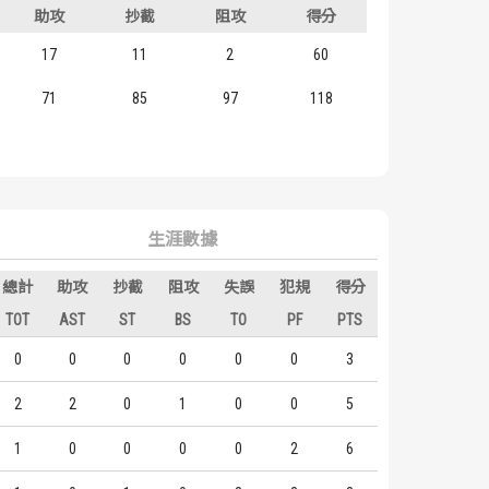
助攻
抄截
阻攻
得分
17
11
2
60
71
85
97
118
生涯數據
總計
助攻
抄截
阻攻
失誤
犯規
得分
TOT
AST
ST
BS
TO
PF
PTS
0
0
0
0
0
0
3
2
2
0
1
0
0
5
1
0
0
0
0
2
6