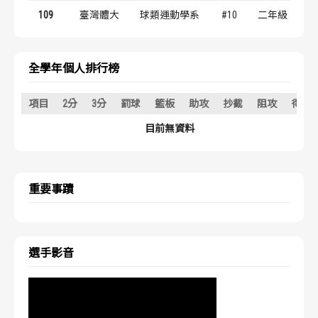
歷屆冠軍
歷屆冠軍
109
臺灣體大
球類運動學系
#10
二年級
歷屆個人獎得主
歷屆個人獎得主
全學年個人排行榜
歷史數據排行
歷史數據排行
項目
2分
3分
罰球
籃板
助攻
抄截
阻攻
得分
目前無資料
重要事蹟
選手影音