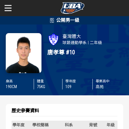
學年度
學年度
關於富邦人壽UBA
臺灣體大
賽事資訊
賽事資訊
公開男一級
球類運動學系
二年級
唐孝尊
#10
公開女一級
賽程表
賽程表
二級與一般組
戰績排行
戰績排行
身高
體重
學年度
畢業高中
新聞
190
CM
75
KG
109
高苑
球隊資訊
球隊資訊
選手資訊
選手資訊
歷史參賽資料
數據統計
數據統計
學年度
學校簡稱
科系
背號
年級