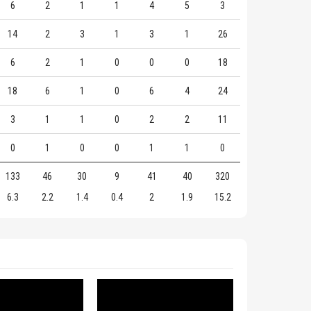
6
2
1
1
4
5
3
14
2
3
1
3
1
26
6
2
1
0
0
0
18
18
6
1
0
6
4
24
3
1
1
0
2
2
11
0
1
0
0
1
1
0
133
46
30
9
41
40
320
6.3
2.2
1.4
0.4
2
1.9
15.2