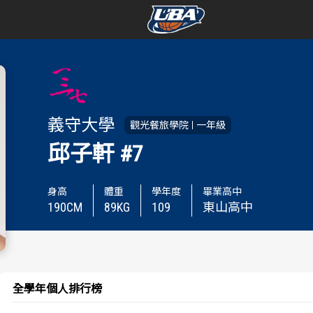
學年度
學年度
賽事資訊
賽事資訊
義守大學
觀光餐旅學院
一年級
賽程表
賽程表
邱子軒
#7
戰績排行
戰績排行
身高
體重
學年度
畢業高中
190
CM
89
KG
109
東山高中
球隊資訊
球隊資訊
選手資訊
選手資訊
數據統計
數據統計
全學年個人排行榜