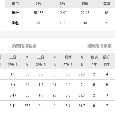
項目
2分
3分
罰球
籃板
歷屆冠軍
歷屆冠軍
統計
85-156
12-49
32-42
86
歷屆個人獎得主
歷屆個人獎得主
級
排名
25
100
30
26
歷史數據排行
歷史數據排行
預賽階段戰績
複賽階段戰績
間
二分
%
三分
%
罰球
%
進攻
防守
N
2PM-A
%
3PM-A
%
FTM-A
%
OFF
DFF
4-5
80
0-5
0
5-6
83.3
2
4
3-6
50
1-4
25
0-0
0
0
0
7-14
50
1-5
20
5-6
83.3
2
3
3-11
27.3
0-1
0
6-7
85.7
0
7