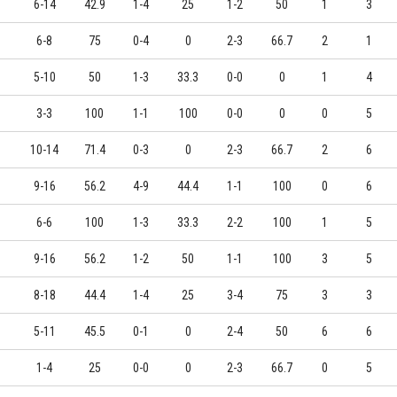
6-14
42.9
1-4
25
1-2
50
1
3
6-8
75
0-4
0
2-3
66.7
2
1
5-10
50
1-3
33.3
0-0
0
1
4
3-3
100
1-1
100
0-0
0
0
5
10-14
71.4
0-3
0
2-3
66.7
2
6
9-16
56.2
4-9
44.4
1-1
100
0
6
6-6
100
1-3
33.3
2-2
100
1
5
9-16
56.2
1-2
50
1-1
100
3
5
8-18
44.4
1-4
25
3-4
75
3
3
5-11
45.5
0-1
0
2-4
50
6
6
1-4
25
0-0
0
2-3
66.7
0
5