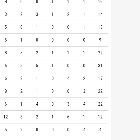
4
0
0
1
1
1
16
3
2
3
1
2
1
14
5
0
1
0
0
1
13
5
1
0
0
0
0
9
8
5
2
1
1
1
22
6
5
5
1
0
0
31
6
3
1
0
4
2
17
8
2
1
0
0
3
22
6
1
4
0
3
4
22
12
3
2
1
6
1
12
5
2
0
0
0
4
4