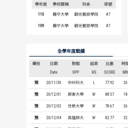
學年度
學校簡稱
科系
背號
年級
110
義守大學
觀光餐旅學院
#7
大二
109
義守大學
觀光餐旅學院
#7
一年
全學年度戰績
賽別
日期
對戰
結果
比數
時
Date
OPP
RS
SCORE
MI
預
20/11/30
中州科大
L
77:92
26
預
20/12/01
屏東大學
W
88:57
18
預
20/12/02
世新大學
W
78:67
26
預
20/12/04
高雄師大
W
82:77
32