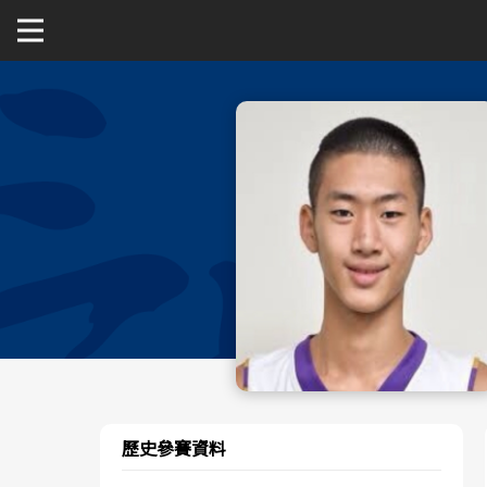
關於富邦人壽UBA
公開男一級
公開女一級
二級與一般組
新聞
歷史參賽資料