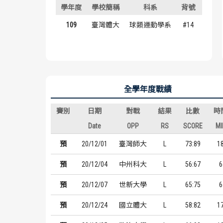
學年度
學校簡稱
科系
背號
年級
109
臺灣體大
球類運動學系
#14
二年
全學年度戰績
賽別
日期
對戰
結果
比數
時
Date
OPP
RS
SCORE
MI
預
20/12/01
臺灣師大
L
73:89
1
預
20/12/04
中州科大
L
56:67
6
預
20/12/07
世新大學
L
65:75
6
預
20/12/24
國立體大
L
58:82
1