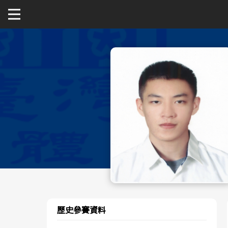
關於富邦人壽UBA
公開男一級
公開女一級
二級與一般組
新聞
歷史參賽資料