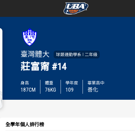
學年度
學年度
賽事資訊
賽事資訊
臺灣體大
球類運動學系
二年級
賽程表
賽程表
莊富甯
#14
戰績排行
戰績排行
身高
體重
學年度
畢業高中
187
CM
76
KG
109
善化
球隊資訊
球隊資訊
選手資訊
選手資訊
數據統計
數據統計
全學年個人排行榜