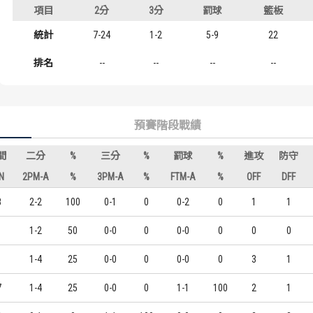
項目
2分
3分
罰球
籃板
歷屆冠軍
歷屆冠軍
級
統計
7-24
1-2
5-9
22
歷屆個人獎得主
歷屆個人獎得主
排名
--
--
--
--
歷史數據排行
歷史數據排行
預賽階段戰績
間
二分
%
三分
%
罰球
%
進攻
防守
N
2PM-A
%
3PM-A
%
FTM-A
%
OFF
DFF
8
2-2
100
0-1
0
0-2
0
1
1
1-2
50
0-0
0
0-0
0
0
0
1-4
25
0-0
0
0-0
0
3
1
7
1-4
25
0-0
0
1-1
100
2
1