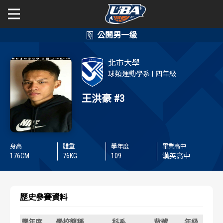
學年度
學年度
關於富邦人壽UBA
北市大學
賽事資訊
賽事資訊
公開男一級
球類運動學系
四年級
公開女一級
王洪豪
#3
賽程表
賽程表
二級與一般組
戰績排行
戰績排行
身高
體重
學年度
畢業高中
新聞
球隊資訊
球隊資訊
176
CM
76
KG
109
漢英高中
選手資訊
選手資訊
歷史參賽資料
數據統計
數據統計
學年度
學校簡稱
科系
背號
年級