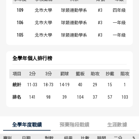
歷屆冠軍
歷屆冠軍
109
北市大學
球類運動學系
#3
四年級
歷屆個人獎得主
歷屆個人獎得主
106
北市大學
球類運動學系
#3
一年級
105
北市大學
球類運動學系
#3
一年級
歷史數據排行
歷史數據排行
全學年個人排行榜
項目
2分
3分
罰球
籃板
助攻
抄截
阻攻
統計
11-33
18-73
14-19
40
29
15
1
排名
141
98
39
104
37
57
103
全學年度戰績
預賽階段戰績
生涯數據
賽別
日期
對戰
結果
比數
時間
二分
%