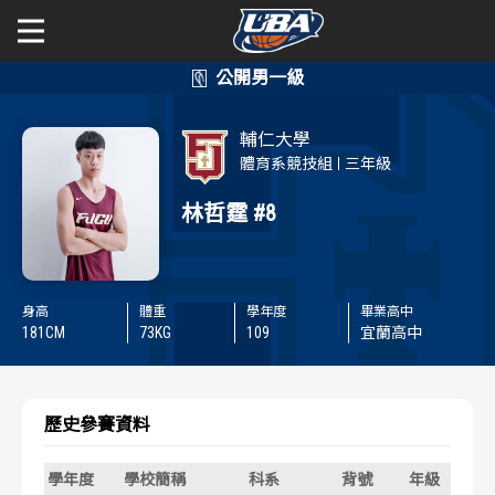
學年度
學年度
關於富邦人壽UBA
輔仁大學
賽事資訊
賽事資訊
公開男一級
體育系競技組
三年級
林哲霆
#8
公開女一級
賽程表
賽程表
二級與一般組
戰績排行
戰績排行
身高
體重
學年度
畢業高中
新聞
181
CM
73
KG
109
宜蘭高中
球隊資訊
球隊資訊
選手資訊
選手資訊
歷史參賽資料
數據統計
數據統計
學年度
學校簡稱
科系
背號
年級