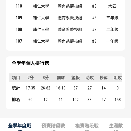
歷屆冠軍
歷屆冠軍
110
輔仁大學
體育系競技組
#8
大四
109
輔仁大學
體育系競技組
#8
三年級
歷屆個人獎得主
歷屆個人獎得主
108
輔仁大學
體育系競技組
#8
二年級
歷史數據排行
歷史數據排行
107
輔仁大學
體育系競技組
#8
一年級
全學年個人排行榜
項目
2分
3分
罰球
籃板
助攻
抄截
阻攻
統計
17-35
26-62
16-19
37
27
14
0
1
排名
60
12
11
102
33
47
158
全學年度戰
預賽階段戰
複賽階段戰
生涯數