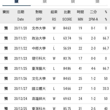
績
績
績
據
賽別
日期
對戰
結果
比數
時間
二分
%
Date
OPP
RS
SCORE
MIN
2PM-A
%
預
20/11/20
北市大學
W
84:63
19
0-1
0
預
20/11/21
政治大學
L
63:74
16
2-3
66.7
預
20/11/22
中原大學
L
56:59
22
2-3
66.7
預
20/11/23
健行科大
W
83:76
17
0-0
0
預
20/11/25
臺灣藝大
L
84:86
41
4-6
66.7
預
20/11/26
文化大學
W
84:65
25
1-2
50
預
20/11/27
國立體大
L
54:66
27
1-3
33.3
預
20/12/24
高雄師大
W
69:63
24
1-2
50
預
20/12/25
臺灣科大
W
85:75
31
2-5
40