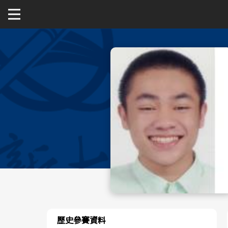
關於富邦人壽UBA
公開男一級
公開女一級
二級與一般組
新聞
歷史參賽資料