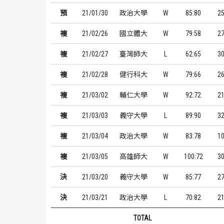
預
21/01/30
政治大學
W
85:80
2
複
21/02/26
國立體大
W
79:58
2
複
21/02/27
臺灣師大
L
62:65
3
複
21/02/28
健行科大
W
79:66
2
複
21/03/02
輔仁大學
W
92:72
2
複
21/03/03
義守大學
L
89:90
3
複
21/03/04
政治大學
W
83:78
1
複
21/03/05
高雄師大
W
100:72
3
決
21/03/20
義守大學
W
85:77
2
決
21/03/21
政治大學
L
70:82
2
TOTAL