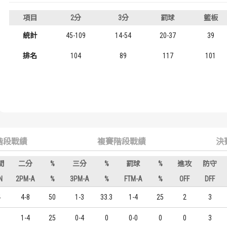
歷屆冠軍
歷屆冠軍
年級
項目
2分
3分
罰球
籃板
五年級
統計
45-109
14-54
20-37
39
歷屆個人獎得主
歷屆個人獎得主
四年級
排名
104
89
117
101
歷史數據排行
歷史數據排行
二年級
一年級
階段戰績
複賽階段戰績
決
間
二分
%
三分
%
罰球
%
進攻
防守
N
2PM-A
%
3PM-A
%
FTM-A
%
OFF
DFF
4
4-8
50
1-3
33.3
1-4
25
2
3
9
1-4
25
0-4
0
0-0
0
0
3