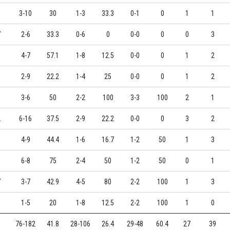
5
3-10
30
1-3
33.3
0-1
0
1
1
7
2-6
33.3
0-6
0
0-0
0
0
3
0
4-7
57.1
1-8
12.5
0-0
0
1
2
6
2-9
22.2
1-4
25
0-0
0
1
2
1
3-6
50
2-2
100
3-3
100
2
1
2
6-16
37.5
2-9
22.2
0-0
0
3
2
0
4-9
44.4
1-6
16.7
1-2
50
1
3
0
6-8
75
2-4
50
1-2
50
0
1
7
3-7
42.9
4-5
80
2-2
100
1
3
1
1-5
20
1-8
12.5
2-2
100
1
0
76-182
41.8
28-106
26.4
29-48
60.4
27
39