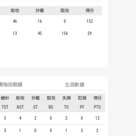
助攻
抄截
阻攻
得分
46
16
0
152
13
45
156
29
賽階段戰績
生涯數據
總計
助攻
抄截
阻攻
失誤
犯規
得分
TOT
AST
ST
BS
TO
PF
PTS
5
4
2
0
2
0
12
3
1
0
0
1
3
2