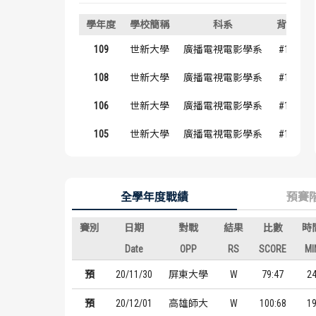
學年度
學校簡稱
科系
背號
109
世新大學
廣播電視電影學系
#12
108
世新大學
廣播電視電影學系
#12
106
世新大學
廣播電視電影學系
#12
105
世新大學
廣播電視電影學系
#12
全學年度戰績
預賽
賽別
日期
對戰
結果
比數
時
Date
OPP
RS
SCORE
MI
預
20/11/30
屏東大學
W
79:47
2
預
20/12/01
高雄師大
W
100:68
1