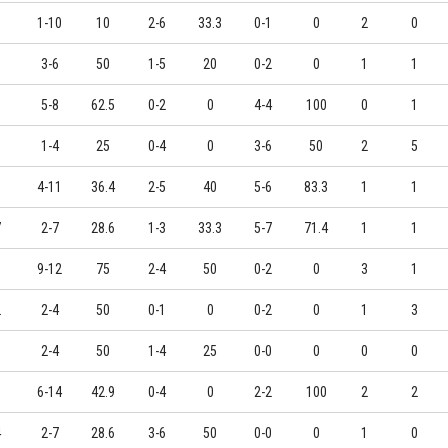
8
1-10
10
2-6
33.3
0-1
0
2
0
0
3-6
50
1-5
20
0-2
0
1
1
0
5-8
62.5
0-2
0
4-4
100
0
1
0
1-4
25
0-4
0
3-6
50
2
5
0
4-11
36.4
2-5
40
5-6
83.3
1
1
7
2-7
28.6
1-3
33.3
5-7
71.4
1
1
3
9-12
75
2-4
50
0-2
0
3
1
2
2-4
50
0-1
0
0-2
0
1
3
1
2-4
50
1-4
25
0-0
0
0
0
6
6-14
42.9
0-4
0
2-2
100
2
2
4
2-7
28.6
3-6
50
0-0
0
1
0