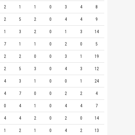
2
1
1
0
3
4
8
2
5
2
0
4
4
9
1
3
2
0
1
3
14
7
1
1
0
2
0
5
2
2
0
0
3
1
19
2
5
3
0
4
3
12
4
3
1
0
0
1
24
4
7
0
0
2
2
4
0
4
1
0
4
4
7
4
4
2
0
2
0
14
1
2
1
0
4
2
13