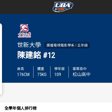
學年度
學年度
賽事資訊
賽事資訊
世新大學
廣播電視電影學系
五年級
賽程表
賽程表
陳建銘
#12
戰績排行
戰績排行
身高
體重
學年度
畢業高中
176
CM
75
KG
109
松山高中
球隊資訊
球隊資訊
選手資訊
選手資訊
數據統計
數據統計
全學年個人排行榜