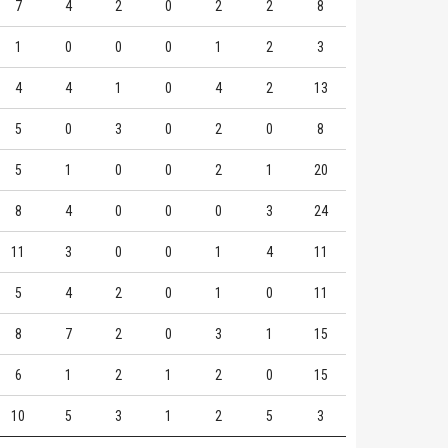
7
4
2
0
2
2
8
1
0
0
0
1
2
3
4
4
1
0
4
2
13
5
0
3
0
2
0
8
5
1
0
0
2
1
20
8
4
0
0
0
3
24
11
3
0
0
1
4
11
5
4
2
0
1
0
11
8
7
2
0
3
1
15
6
1
2
1
2
0
15
10
5
3
1
2
5
3