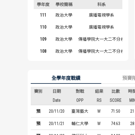
學年度
學校簡稱
科系
背
111
政治大學
廣播電視學系
#
110
政治大學
廣播電視學系
#
109
政治大學
傳播學院大一大二不分系
#
108
政治大學
傳播學院大一大二不分系
#
全學年度戰績
預賽
賽別
日期
對戰
結果
比數
時
Date
OPP
RS
SCORE
MI
預
20/11/20
臺灣藝大
W
71:50
21
預
20/11/21
輔仁大學
W
74:63
28