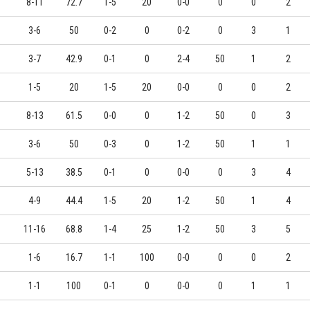
8-11
72.7
1-5
20
0-0
0
0
2
3-6
50
0-2
0
0-2
0
3
1
3-7
42.9
0-1
0
2-4
50
1
2
1-5
20
1-5
20
0-0
0
0
2
8-13
61.5
0-0
0
1-2
50
0
3
3-6
50
0-3
0
1-2
50
1
1
5-13
38.5
0-1
0
0-0
0
3
4
4-9
44.4
1-5
20
1-2
50
1
4
11-16
68.8
1-4
25
1-2
50
3
5
1-6
16.7
1-1
100
0-0
0
0
2
1-1
100
0-1
0
0-0
0
1
1