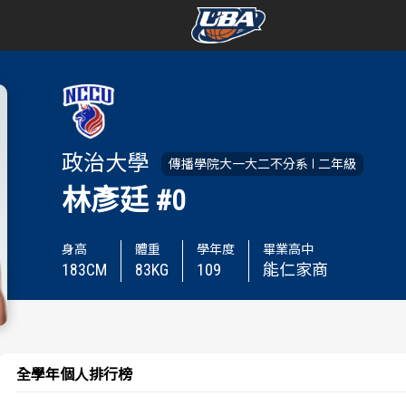
學年度
學年度
賽事資訊
賽事資訊
政治大學
傳播學院大一大二不分系
二年級
賽程表
賽程表
林彥廷
#0
戰績排行
戰績排行
身高
體重
學年度
畢業高中
183
CM
83
KG
109
能仁家商
球隊資訊
球隊資訊
選手資訊
選手資訊
數據統計
數據統計
全學年個人排行榜