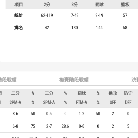
號
年級
項目
2分
3分
罰球
籃板
歷屆冠軍
歷屆冠軍
1
大四
統計
62-119
7-43
8-19
57
歷屆個人獎得主
歷屆個人獎得主
0
大三
排名
42
130
144
58
歷史數據排行
歷史數據排行
0
二年級
1
一年級
階段戰績
複賽階段戰績
決
間
二分
%
三分
%
罰球
%
進攻
防守
N
2PM-A
%
3PM-A
%
FTM-A
%
OFF
DFF
3-6
50
0-5
0
1-2
50
2
0
6-8
75
2-7
28.6
0-0
0
2
5