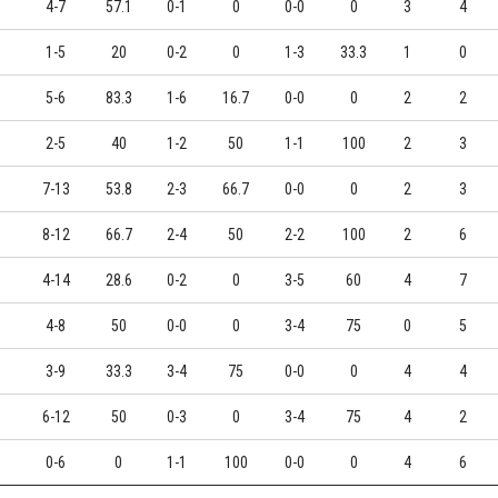
4-7
57.1
0-1
0
0-0
0
3
4
1-5
20
0-2
0
1-3
33.3
1
0
5-6
83.3
1-6
16.7
0-0
0
2
2
2-5
40
1-2
50
1-1
100
2
3
7-13
53.8
2-3
66.7
0-0
0
2
3
8-12
66.7
2-4
50
2-2
100
2
6
4-14
28.6
0-2
0
3-5
60
4
7
4-8
50
0-0
0
3-4
75
0
5
3-9
33.3
3-4
75
0-0
0
4
4
6-12
50
0-3
0
3-4
75
4
2
0-6
0
1-1
100
0-0
0
4
6