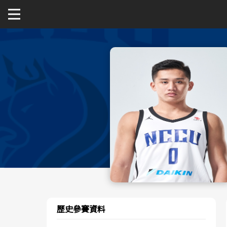
關於富邦人壽UBA
公開男一級
公開女一級
二級與一般組
新聞
歷史參賽資料