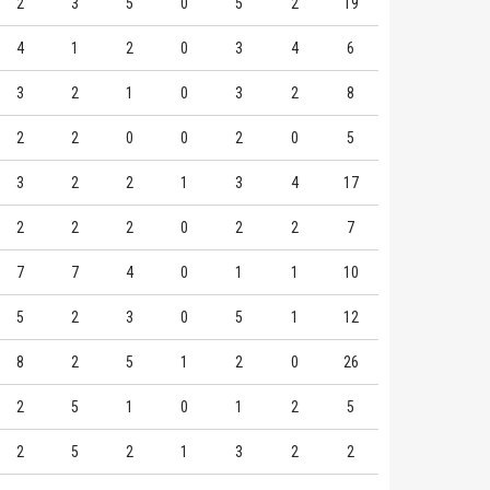
2
3
5
0
5
2
19
4
1
2
0
3
4
6
3
2
1
0
3
2
8
2
2
0
0
2
0
5
3
2
2
1
3
4
17
2
2
2
0
2
2
7
7
7
4
0
1
1
10
5
2
3
0
5
1
12
8
2
5
1
2
0
26
2
5
1
0
1
2
5
2
5
2
1
3
2
2