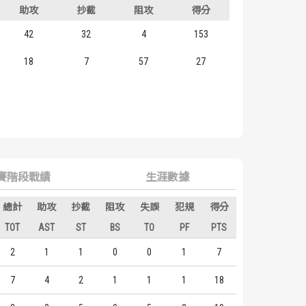
助攻
抄截
阻攻
得分
42
32
4
153
18
7
57
27
賽階段戰績
生涯數據
總計
助攻
抄截
阻攻
失誤
犯規
得分
TOT
AST
ST
BS
TO
PF
PTS
2
1
1
0
0
1
7
7
4
2
1
1
1
18