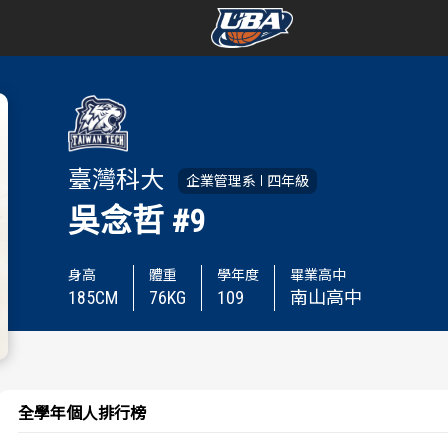
學年度
學年度
賽事資訊
賽事資訊
臺灣科大
企業管理系
四年級
賽程表
賽程表
吳念哲
#9
戰績排行
戰績排行
身高
體重
學年度
畢業高中
185
CM
76
KG
109
南山高中
球隊資訊
球隊資訊
選手資訊
選手資訊
數據統計
數據統計
全學年個人排行榜