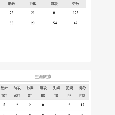
助攻
抄截
阻攻
得分
23
21
0
128
55
29
154
47
生涯數據
總計
助攻
抄截
阻攻
失誤
犯規
得分
TOT
AST
ST
BS
TO
PF
PTS
5
2
2
0
1
2
17