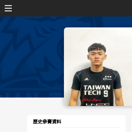
關於富邦人壽UBA
公開男一級
公開女一級
二級與一般組
新聞
歷史參賽資料