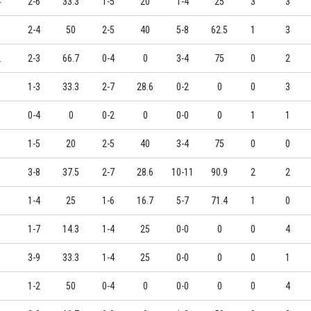
4
2-6
33.3
1-5
20
1-4
25
3
3
5
2-4
50
2-5
40
5-8
62.5
1
3
2
2-3
66.7
0-4
0
3-4
75
0
2
6
1-3
33.3
2-7
28.6
0-2
0
0
3
0
0-4
0
0-2
0
0-0
0
1
1
8
1-5
20
2-5
40
3-4
75
0
0
1
3-8
37.5
2-7
28.6
10-11
90.9
2
2
5
1-4
25
1-6
16.7
5-7
71.4
1
0
0
1-7
14.3
1-4
25
0-0
0
0
4
0
3-9
33.3
1-4
25
0-0
0
0
1
9
1-2
50
0-4
0
0-0
0
0
4