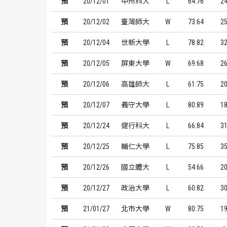
預
20/12/01
中州科大
L
64:76
2
預
20/12/02
臺灣師大
W
73:64
2
預
20/12/04
世新大學
L
78:82
3
預
20/12/05
屏東大學
W
69:68
2
預
20/12/06
高雄師大
L
61:75
2
預
20/12/07
義守大學
L
80:89
1
預
20/12/24
健行科大
L
66:84
3
預
20/12/25
輔仁大學
L
75:85
3
預
20/12/26
國立體大
L
54:66
2
預
20/12/27
政治大學
L
60:82
3
預
21/01/27
北市大學
W
80:75
1