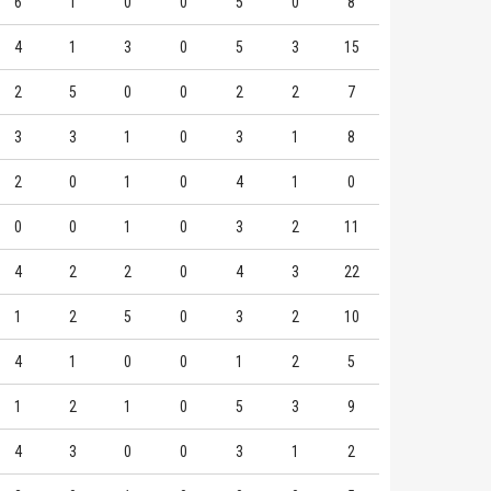
6
1
0
0
5
0
8
4
1
3
0
5
3
15
2
5
0
0
2
2
7
3
3
1
0
3
1
8
2
0
1
0
4
1
0
0
0
1
0
3
2
11
4
2
2
0
4
3
22
1
2
5
0
3
2
10
4
1
0
0
1
2
5
1
2
1
0
5
3
9
4
3
0
0
3
1
2