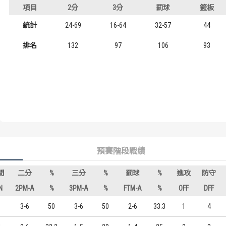
項目
2分
3分
罰球
籃板
歷屆冠軍
歷屆冠軍
統計
24-69
16-64
32-57
44
歷屆個人獎得主
歷屆個人獎得主
排名
132
97
106
93
歷史數據排行
歷史數據排行
預賽階段戰績
間
二分
%
三分
%
罰球
%
進攻
防守
N
2PM-A
%
3PM-A
%
FTM-A
%
OFF
DFF
9
3-6
50
3-6
50
2-6
33.3
1
4