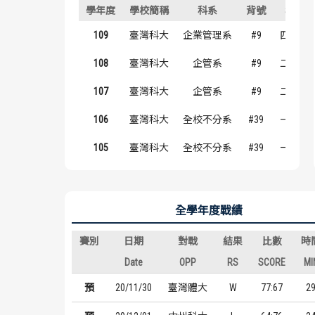
學年度
學校簡稱
科系
背號
年級
109
臺灣科大
企業管理系
#9
四年級
108
臺灣科大
企管系
#9
二年級
107
臺灣科大
企管系
#9
二年級
106
臺灣科大
全校不分系
#39
一年級
105
臺灣科大
全校不分系
#39
一年級
全學年度戰績
賽別
日期
對戰
結果
比數
時
Date
OPP
RS
SCORE
MI
預
20/11/30
臺灣體大
W
77:67
2