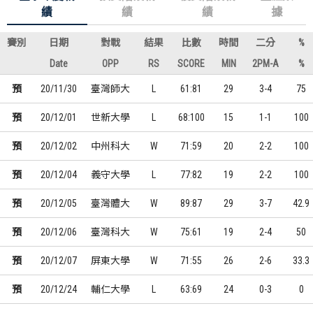
績
績
績
據
賽別
日期
對戰
結果
比數
時間
二分
%
Date
OPP
RS
SCORE
MIN
2PM-A
%
預
20/11/30
臺灣師大
L
61:81
29
3-4
75
預
20/12/01
世新大學
L
68:100
15
1-1
100
預
20/12/02
中州科大
W
71:59
20
2-2
100
預
20/12/04
義守大學
L
77:82
19
2-2
100
預
20/12/05
臺灣體大
W
89:87
29
3-7
42.9
預
20/12/06
臺灣科大
W
75:61
19
2-4
50
預
20/12/07
屏東大學
W
71:55
26
2-6
33.3
預
20/12/24
輔仁大學
L
63:69
24
0-3
0