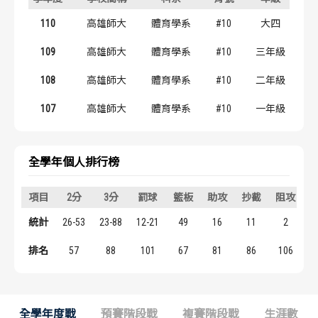
歷屆冠軍
歷屆冠軍
110
高雄師大
體育學系
#10
大四
歷屆個人獎得主
歷屆個人獎得主
109
高雄師大
體育學系
#10
三年級
108
高雄師大
體育學系
#10
二年級
歷史數據排行
歷史數據排行
107
高雄師大
體育學系
#10
一年級
全學年個人排行榜
項目
2分
3分
罰球
籃板
助攻
抄截
阻攻
統計
26-53
23-88
12-21
49
16
11
2
1
排名
57
88
101
67
81
86
106
全學年度戰
預賽階段戰
複賽階段戰
生涯數