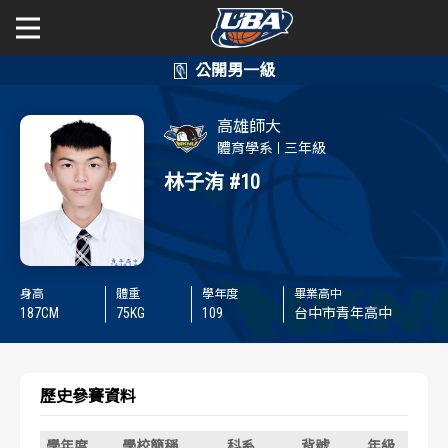
學年度
學年度
關於富邦人壽UBA
高雄師大
賽事資訊
賽事資訊
公開男一級
體育學系
三年級
林子洧
#10
公開女一級
賽程表
賽程表
二級與一般組
戰績排行
戰績排行
身高
體重
學年度
畢業高中
新聞
球隊資訊
球隊資訊
187
CM
75
KG
109
台中市青年高中
選手資訊
選手資訊
歷史參賽資料
數據統計
數據統計
學年度
學校簡稱
科系
背號
年級