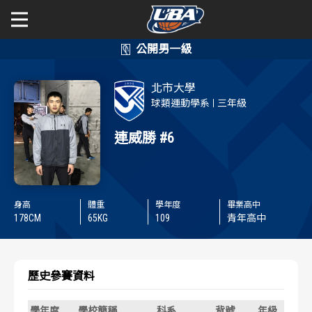
學年度
學年度
關於富邦人壽UBA
北市大學
賽事資訊
賽事資訊
公開男一級
球類運動學系
三年級
公開女一級
連威勝
#6
賽程表
賽程表
二級與一般組
戰績排行
戰績排行
身高
體重
學年度
畢業高中
新聞
球隊資訊
球隊資訊
178
CM
65
KG
109
青年高中
選手資訊
選手資訊
歷史參賽資料
數據統計
數據統計
學年度
學校簡稱
科系
背號
年級