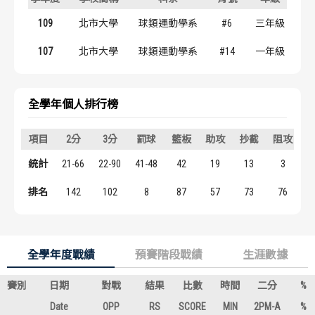
歷屆冠軍
歷屆冠軍
109
北市大學
球類運動學系
#6
三年級
歷屆個人獎得主
歷屆個人獎得主
107
北市大學
球類運動學系
#14
一年級
歷史數據排行
歷史數據排行
全學年個人排行榜
項目
2分
3分
罰球
籃板
助攻
抄截
阻攻
統計
21-66
22-90
41-48
42
19
13
3
1
排名
142
102
8
87
57
73
76
全學年度戰績
預賽階段戰績
生涯數據
賽別
日期
對戰
結果
比數
時間
二分
%
Date
OPP
RS
SCORE
MIN
2PM-A
%