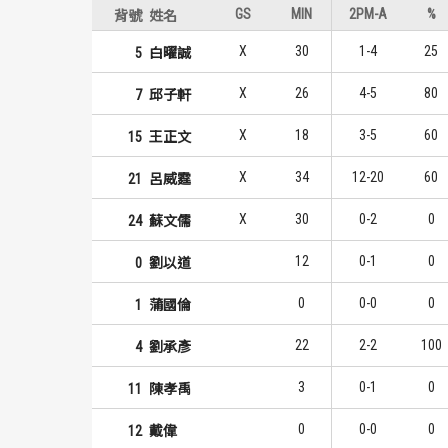
GS
MIN
2PM-A
%
背號
姓名
X
30
1-4
25
5
白曜誠
X
26
4-5
80
7
邱子軒
X
18
3-5
60
15
王正文
X
34
12-20
60
21
呂威霆
X
30
0-2
0
24
蘇文儒
12
0-1
0
0
劉以道
0
0-0
0
1
蒲國倫
22
2-2
100
4
劉承彥
3
0-1
0
11
陳孝禹
0
0-0
0
12
戴偉