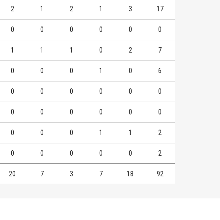
2
1
2
1
3
17
0
0
0
0
0
0
1
1
1
0
2
7
0
0
0
1
0
6
0
0
0
0
0
0
0
0
0
0
0
0
0
0
0
1
1
2
0
0
0
0
0
2
20
7
3
7
18
92