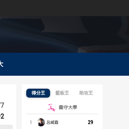
大
得分王
籃板王
助攻王
得分王：內容起點
77
義守大學
92
29
1
呂威霆