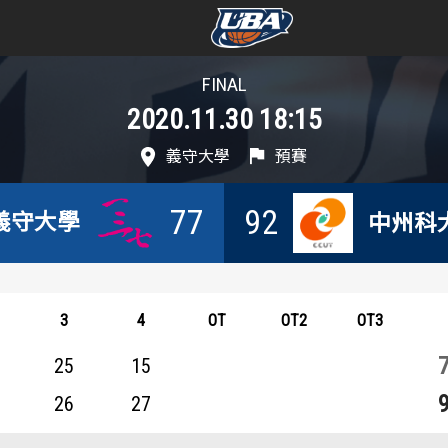
FINAL
學年度
學年度
2020.11.30 18:15
賽事資訊
賽事資訊
義守大學
預賽
賽程表
賽程表
77
92
義守大學
中州科
戰績排行
戰績排行
球隊資訊
球隊資訊
3
4
OT
OT2
OT3
選手資訊
選手資訊
25
15
26
27
數據統計
數據統計