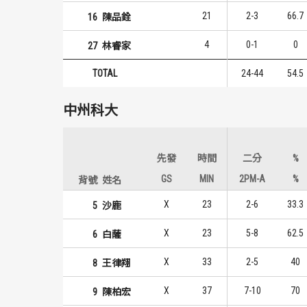
21
2-3
66.7
16
陳品銓
4
0-1
0
27
林睿家
TOTAL
24-44
54.5
中州科大
先發
時間
二分
%
GS
MIN
2PM-A
%
背號
姓名
X
23
2-6
33.3
5
沙鹿
X
23
5-8
62.5
6
白薩
X
33
2-5
40
8
王律翔
X
37
7-10
70
9
陳柏宏