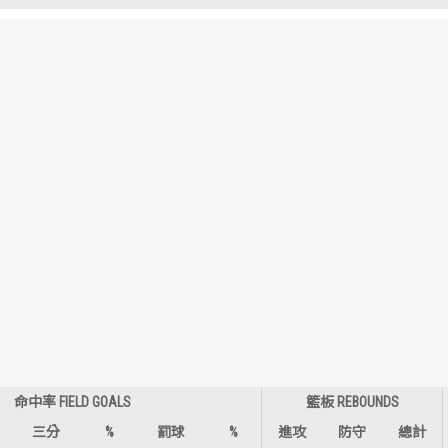
歷屆冠軍
歷屆冠軍
歷屆個人獎得主
歷屆個人獎得主
歷史數據排行
歷史數據排行
命中率 FIELD GOALS
籃板 REBOUNDS
三分
%
罰球
%
進攻
防守
總計