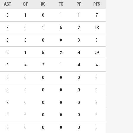
AST
ST
BS
TO
PF
PTS
中州科大
中州科大
3
1
0
1
1
7
13
8
1
1
蘇格爾
白薩
3
0
1
5
2
13
8
7
2
2
陳柏宏
陳柏宏
0
0
0
0
3
9
6
2
3
3
陳政軒
王律翔
2
1
5
2
4
29
3
4
2
1
4
4
0
0
0
0
0
3
0
0
0
0
0
0
2
0
0
0
0
8
0
0
0
0
0
0
0
0
0
0
0
0