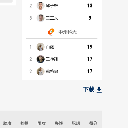
13
2
邱子軒
9
3
王正文
中州科大
19
1
白薩
17
2
王律翔
17
2
蘇格爾
籃板王：內容起點
助攻王：內容起點
義守大學
義守大學
下載
16
3
1
1
呂威霆
白曜誠
7
3
2
1
蘇文儒
邱子軒
助攻
抄截
阻攻
失誤
犯規
得分
6
3
3
1
邱子軒
蘇文儒