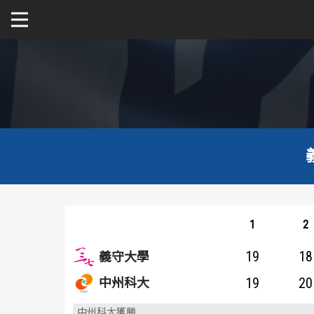
關於富邦人壽UBA
公開男一級
公開女一級
二級與一般組
新聞
1
2
19
18
義守大學
19
20
中州科大
中州科大獲勝