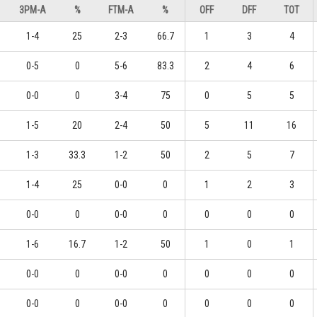
3PM-A
%
FTM-A
%
OFF
DFF
TOT
1-4
25
2-3
66.7
1
3
4
0-5
0
5-6
83.3
2
4
6
0-0
0
3-4
75
0
5
5
1-5
20
2-4
50
5
11
16
1-3
33.3
1-2
50
2
5
7
1-4
25
0-0
0
1
2
3
0-0
0
0-0
0
0
0
0
1-6
16.7
1-2
50
1
0
1
0-0
0
0-0
0
0
0
0
0-0
0
0-0
0
0
0
0